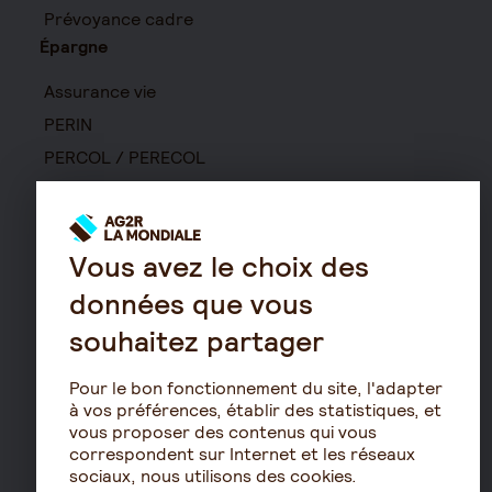
Prévoyance cadre
Épargne
Assurance vie
PERIN
PERCOL / PERECOL
PERO
PEE
Contrat de capitalisation
Vous avez le choix des
Rente viagère
données que vous
Retraite
souhaitez partager
Résidence avec services
pour seniors
Pour le bon fonctionnement du site, l'adapter
à vos préférences, établir des statistiques, et
Le fonctionnement de
vous proposer des contenus qui vous
la retraite
correspondent sur Internet et les réseaux
Les démarches de départ
sociaux, nous utilisons des cookies.