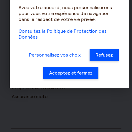
à la retraite
Avec votre accord, nous personnaliserons
Le calcul de la retraite
pour vous votre expérience de navigation
dans le respect de votre vie privée.
Les déclarations sociales
pour les entreprises
Consultez la Politique de Protection des
Assurances de biens
Données
Assurance auto
Assurance habitation
Personnalisez vos choix
Refusez
Assurance propriétaire
non occupant
Acceptez et fermez
Assurance vélo
Responsabilité civile Pro
Assurance moto