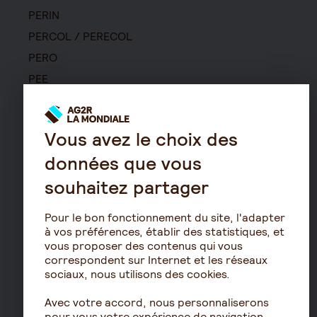
PERIN
PERCOL / PERECOL
PERO
PEE
Contrat de capitalisation
Rente viagère
Vous avez le choix des
Retraite
données que vous
Résidence avec services
souhaitez partager
pour seniors
Le fonctionnement de
Pour le bon fonctionnement du site, l'adapter
la retraite
à vos préférences, établir des statistiques, et
Les démarches de départ
vous proposer des contenus qui vous
à la retraite
correspondent sur Internet et les réseaux
sociaux, nous utilisons des cookies.
Le calcul de la retraite
Les déclarations sociales
Avec votre accord, nous personnaliserons
pour les entreprises
pour vous votre expérience de navigation