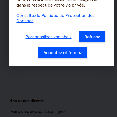
dans le respect de votre vie privée.
Assurances de biens
Consultez la Politique de Protection des
Assurance auto
Données
Assurance habitation
Assurance propriétaire
Personnalisez vos choix
Refusez
non occupant
Assurance vélo
Acceptez et fermez
Responsabilité civile Pro
Assurance moto
Nos accès directs
Faire un devis santé en ligne