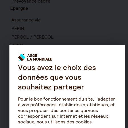
Prévoyance cadre
Épargne
Assurance vie
PERIN
PERCOL / PERECOL
PERO
PEE
Contrat de capitalisation
Vous avez le choix des
Rente viagère
données que vous
Retraite
souhaitez partager
Résidence avec services
pour seniors
Pour le bon fonctionnement du site, l'adapter
à vos préférences, établir des statistiques, et
Le fonctionnement de
vous proposer des contenus qui vous
la retraite
correspondent sur Internet et les réseaux
Les démarches de départ
sociaux, nous utilisons des cookies.
à la retraite