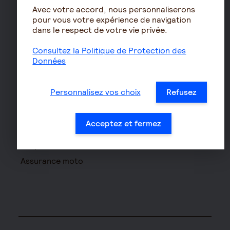
Avec votre accord, nous personnaliserons
Le calcul de la retraite
pour vous votre expérience de navigation
Les déclarations sociales
dans le respect de votre vie privée.
pour les entreprises
Consultez la Politique de Protection des
Assurances de biens
Données
Assurance auto
Assurance habitation
Personnalisez vos choix
Refusez
Assurance propriétaire
non occupant
Acceptez et fermez
Assurance vélo
Responsabilité civile Pro
Assurance moto