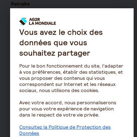
Retraite
Résidence avec services
pour seniors
Vous avez le choix des
Le fonctionnement de
la retraite
données que vous
Les démarches de départ
souhaitez partager
à la retraite
Le calcul de la retraite
Pour le bon fonctionnement du site, l'adapter
à vos préférences, établir des statistiques, et
Les déclarations sociales
vous proposer des contenus qui vous
pour les entreprises
correspondent sur Internet et les réseaux
Assurances de biens
sociaux, nous utilisons des cookies.
Assurance auto
Avec votre accord, nous personnaliserons
pour vous votre expérience de navigation
Assurance habitation
dans le respect de votre vie privée.
Assurance propriétaire
non occupant
Consultez la Politique de Protection des
Données
Assurance vélo