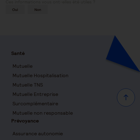
Ces informations vous ont-elles été utiles ?
Oui
Non
Santé
Mutuelle
Mutuelle Hospitalisation
Mutuelle TNS
Mutuelle Entreprise
Haut d
Surcomplémentaire
Mutuelle non responsable
Prévoyance
Assurance autonomie