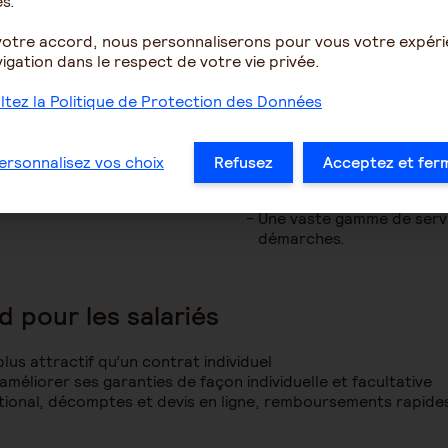
s.
votre accord, nous personnaliserons pour vous votre expér
Les avantages d
igation dans le respect de votre vie privée.
l’entreprise
IO par les partenaires
tez la Politique de Protection des Données
 frais de santé.
Protéger vos salariés et 
spécialement conçu par l
L’expertise d’un groupe 
ersonnalisez vos choix
Refusez
Acceptez et fer
L’exonération de charges f
patronale.
Une vaste gamme de servic
démarches.
d pour les salariés
us attractif qu’un contrat individuel
d’améliorer ses garanties de façon individuelle et facultative
tional, décomptes et devis en ligne, remboursements rapides,