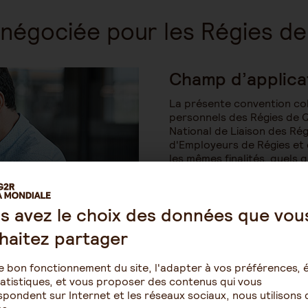
é négociée pour les Régies de
Champ d’applica
La présente convention col
personnels des Régies de Q
National de Liaison des Ré
d'Employeurs de Régies et
les mêmes finalités, quels 
et l'emploi qu'ils occupent
Codes APE visés : 8899A 
s avez le choix des données que vou
Compétence territoriale : E
haitez partager
français, y compris les DO
e bon fonctionnement du site, l'adapter à vos préférences, é
atistiques, et vous proposer des contenus qui vous
pondent sur Internet et les réseaux sociaux, nous utilisons 