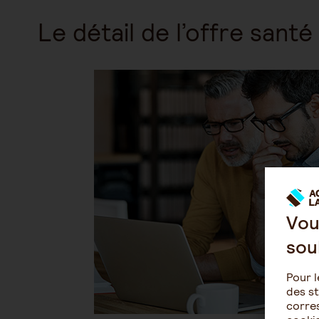
Le détail de l’offre sant
Vou
sou
Pour l
des st
corres