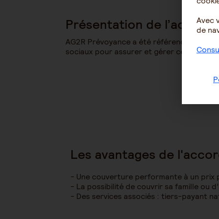
cookie
Avec 
Présentation de l’accord
de nav
AG2R Prévoyance a été référencé avec AES
Consul
sociaux pour assurer et gérer ce régime de
P
Les avantages de l'accor
Une couverture performante à un prix pl
La possibilité de couvrir sa famille ou 
Des services associés : tiers-payant na