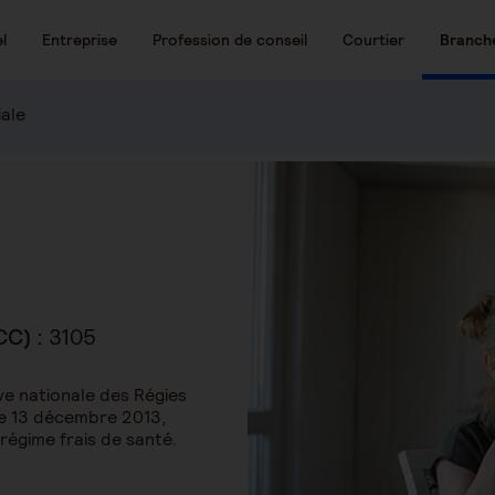
l
Entreprise
Profession de conseil
Courtier
Branch
iale
CC) :
3105
ve nationale des Régies
 le 13 décembre 2013,
 régime frais de santé.