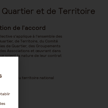
 Quartier et de Territoire
tion de l’accord
lective s'applique à l'ensemble des
uartier, de Territoire, du Comité
gies de Quartier, des Groupements
 des Associations et œuvrant dans
que soient la nature de leur contrat
.
- 8899B
s
nsemble du territoire national
M.
tablir
des