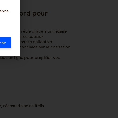
ience
e l’accord pour
donc votre régie grâce à un régime
es partenaires sociaux
reconnu en santé collective
mez
iscales et sociales sur la cotisation
es en ligne pour simplifier vos
 réseau de soins Itélis