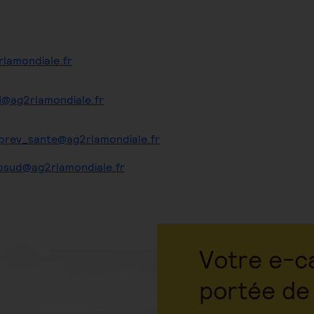
rlamondiale.fr
ag2rlamondiale.fr
rev_sante@ag2rlamondiale.fr
psud@ag2rlamondiale.fr
Votre e-ca
portée de