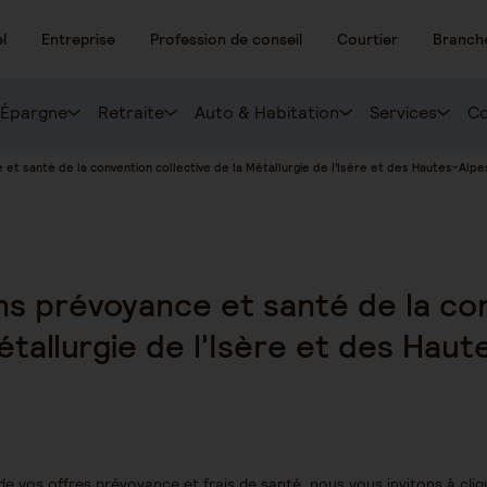
l
Entreprise
Profession de conseil
Courtier
Branch
Épargne
Retraite
Auto & Habitation
Services
Co
 et santé de la convention collective de la Métallurgie de l'Isère et des Hautes-Alp
ns prévoyance et santé de la co
Métallurgie de l'Isère et des Hau
de vos offres prévoyance et frais de santé, nous vous invitons à cliqu