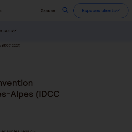
Recherchez
Espaces clients
e
Groupe
nseils
es (IDCC 2221)
nvention
tes-Alpes (IDCC
er sur les liens ci-