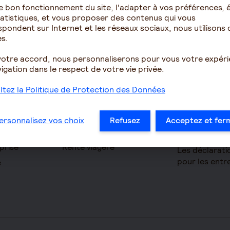
e bon fonctionnement du site, l'adapter à vos préférences, é
atistiques, et vous proposer des contenus qui vous
pondent sur Internet et les réseaux sociaux, nous utilisons 
Épargne
Retraite
s.
omie
Assurance vie
Résidence ave
votre accord, nous personnaliserons pour vous votre expér
pour seniors
igation dans le respect de votre vie privée.
PERIN
Le fonctionn
ues
PERCOL / PERECOL
tez la Politique de Protection des Données
la retraite
on Accident
PERO
Les démarche
yance TNS
PEE
à la retraite
ersonnalisez vos choix
Refusez
Acceptez et fer
 clé
Contrat de capitalisation
Le calcul de l
prise
Rente viagère
Les déclarati
pour les entr
e