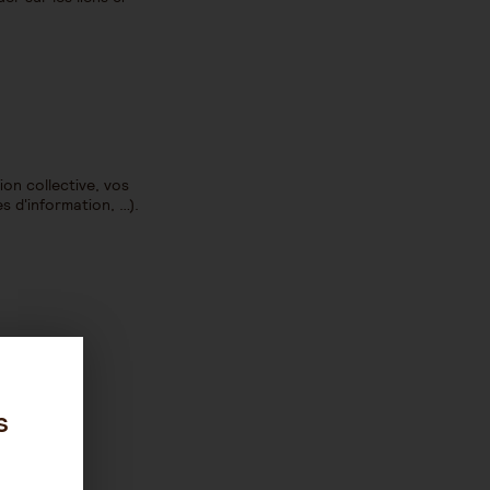
on collective, vos
s d'information, …).
s