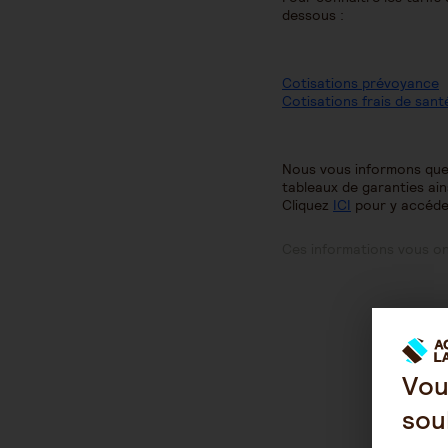
dessous :
Cotisations prévoyance
Cotisations frais de sant
Nous vous informons que 
tableaux de garanties ain
Cliquez
ICI
pour y accéde
Ces informations vous ont
Vou
sou