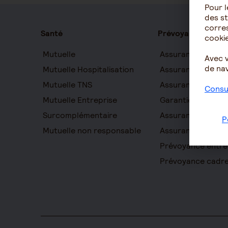
Pour l
des st
corres
Santé
Prévoyance
cookie
Mutuelle
Assurance auton
Avec 
de nav
Mutuelle Hospitalisation
Assurance décès
Mutuelle TNS
Assurance obsèq
Consul
Mutuelle Entreprise
Garantie Protecti
Surcomplémentaire
Assurance prévo
P
Mutuelle non responsable
Assurance homme
Prévoyance entre
Prévoyance cadr