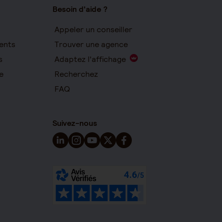
Besoin d'aide ?
Appeler un conseiller
ents
Trouver une agence
s
Adaptez l'affichage
e
Recherchez
FAQ
Suivez-nous
Suivez-nous sur LinkedIn - Nouvelle fenêtre
Suivez-nous sur Instagram - Nouvelle fen
Suivez-nous sur YouTube - Nouvelle 
Suivez-nous sur X - Nouvelle fen
Suivez-nous sur Facebook - 