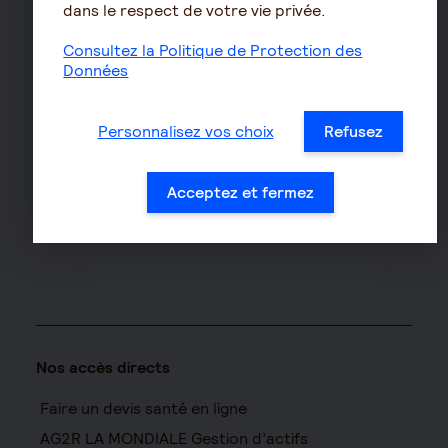
Assurances de biens
dans le respect de votre vie privée.
Assurance auto
Consultez la Politique de Protection des
Données
Assurance habitation
Assurance propriétaire
non occupant
Personnalisez vos choix
Refusez
Assurance vélo
Responsabilité civile Pro
Acceptez et fermez
Assurance moto
Nos accès directs
Faire un devis santé en ligne
AG2R LA MONDIALE Gestion d’actifs