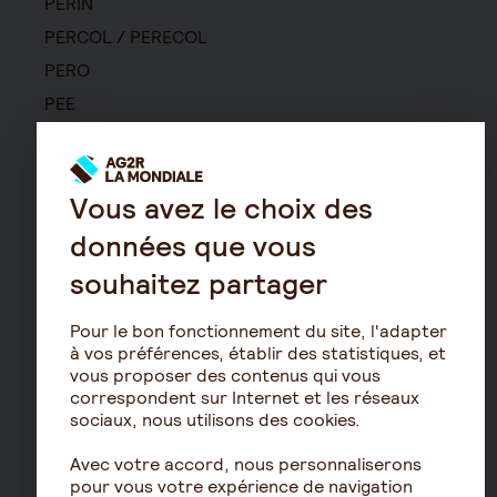
PERIN
PERCOL / PERECOL
PERO
PEE
Contrat de capitalisation
Rente viagère
Retraite
Vous avez le choix des
données que vous
Résidence avec services
pour seniors
souhaitez partager
Le fonctionnement de
la retraite
Pour le bon fonctionnement du site, l'adapter
à vos préférences, établir des statistiques, et
Les démarches de départ
vous proposer des contenus qui vous
à la retraite
correspondent sur Internet et les réseaux
Le calcul de la retraite
sociaux, nous utilisons des cookies.
Les déclarations sociales
Avec votre accord, nous personnaliserons
pour les entreprises
pour vous votre expérience de navigation