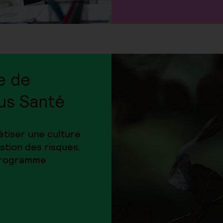
e de
us Santé
iser une culture
stion des risques.
 programme