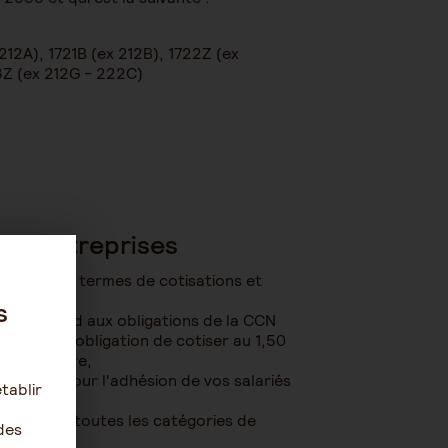
212A), 1721B (ex 212B), 1722Z (ex
23Z (ex 212G - 222C)
les entreprises
formité en termes de cotisations et
s
qui répond aux obligations de la CCN
age et à l’obligation de cotiser au 1,50
sonnel cadre,
ntageux pour l'adhésion de vos salariés
tablir
laire pour toutes les catégories de
des