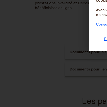
cookie
prestations Invalidité et Décès, ainsi qu
bénéficiaires en ligne.
Avec 
de nav
Consul
P
Documents pour le sal
Documents pour l’ent
Les pa