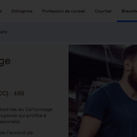
l
Entreprise
Profession de conseil
Courtier
Branch
iale
age
CC) :
489
dustries du Cartonnage
voyance qui profite à
sionnelle.
de l'accord de