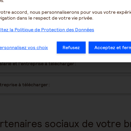
s.
e la désignation des
Des offres de régimes su
garanties Prévoyance des
votre accord, nous personnaliserons pour vous votre expér
igation dans le respect de votre vie privée.
tez la Politique de Protection des Données
Documents à télécharger
ersonnalisez vos choix
Refusez
Acceptez et fer
arié et l’entreprise à télécharger :
reprise à télécharger :
rtenaires sociaux de votre 