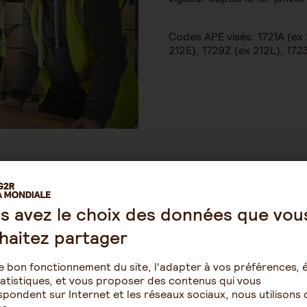
Codes APE visés: 1721A (ex 
212E), 1729Z (ex 212L), 17
és
Avantages pour 
accord Prévoyance et ses
La garantie d’être en con
lective Nationale des
niveau de prestations,
s avez le choix des données que vou
Un régime de prévoyance 
es garanties prévues par
des Industries du Cartonn
haitez partager
% Tranche A pour le per
les garanties
Un taux de cotisation ava
e bon fonctionnement du site, l'adapter à vos préférences, é
 durée maximale de 12
cadres
atistiques, et vous proposer des contenus qui vous
es droits,
Des offres maintien de sa
pondent sur Internet et les réseaux sociaux, nous utilisons 
ité de demander ses
personnel,