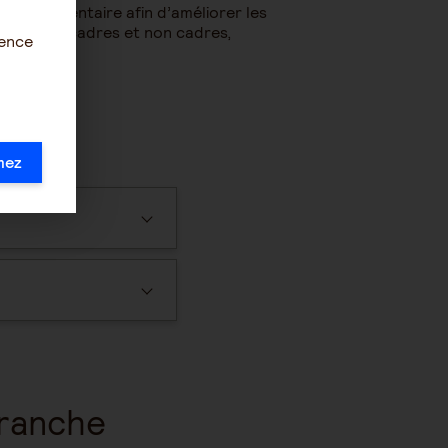
rcomplémentaire afin d’améliorer les
 salariés cadres et non cadres,
ience
mez
branche