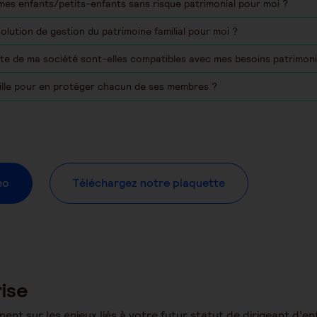
mes enfants/petits-enfants sans risque patrimonial pour moi ?
olution de gestion du patrimoine familial pour moi ?
ente de ma société sont-elles compatibles avec mes besoins patrimon
ille pour en protéger chacun de ses membres ?
eo
Téléchargez notre plaquette
ise
 sur les enjeux liés à votre futur statut de dirigeant d’ent