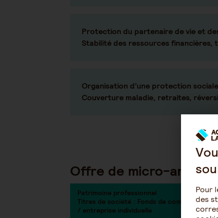
Protection du partenaire de vie et de
Stabilité des ressources financières, 
Organisation d’une protection sociale
Couverture maladie, retraites, révers
Vou
sou
Offre de micro-analyse
Pour l
Patrimoine professionnel
des st
Titres de société : Fonds de commerce
corres
/ entreprise individuelle