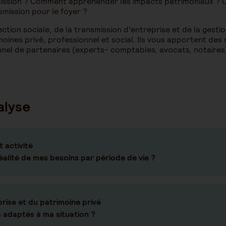
mission ? Comment appréhender les impacts patrimoniaux ? Q
smission pour le foyer ?
ction sociale, de la transmission d’entreprise et de la gesti
ines privé, professionnel et social. Ils vous apportent des 
nnel de partenaires (experts- comptables, avocats, notaires
alyse
 activité
éalité de mes besoins par période de vie ?
prise et du patrimoine privé
s adaptés à ma situation ?