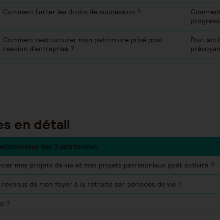
Comment limiter les droits de succession ?
Comment f
progress
Comment restructurer mon patrimoine privé post
Post acti
cession d'entreprise ?
prévoyan
s en détail
patrimoniaux des 3 patrimoines
ncer mes projets de vie et mes projets patrimoniaux post activité ?
revenus de mon foyer à la retraite par périodes de vie ?
de ?