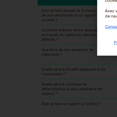
cookie
Dois-je faire évoluer la forme juridique
Avec 
de mon entreprise ou un apport à
de nav
société ?
Consul
Comment arbitrer entre rémunération
du travail, du capital et rémunération
différée ?
P
Que faire de mon excédent de
trésorerie ?
Quelle sera la fiscalité appliquée à ma
transmission ?
Quelle sera la stratégie de
défiscalisation la plus adaptée à ma
cession ?
Dois-je faire un apport à holding ?