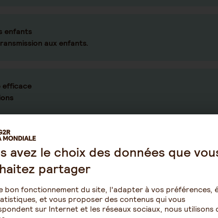
s enfants
transmission aux enfants.
 efficace
ions
s avez le choix des données que vou
haitez partager
s en détail
e bon fonctionnement du site, l'adapter à vos préférences, é
Patrimoine privé
Patrimoin
atistiques, et vous proposer des contenus qui vous
Actifs financiers / Actifs immobiliers
Protectio
pondent sur Internet et les réseaux sociaux, nous utilisons 
sociales 