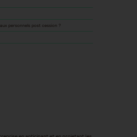
iaux personnels post cession ?
reprise en anticipant et en projetant les