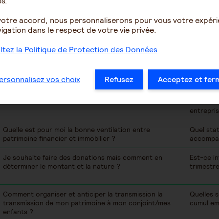
s.
Quelles solutions pour optimiser le rendement et la
Quel est 
votre accord, nous personnaliserons pour vous votre expér
protection de mon patrimoine ?
de taux p
igation dans le respect de votre vie privée.
tez la Politique de Protection des Données
Comment protéger mon conjoint à long terme ?
Quels se
de retrai
ersonnalisez vos choix
Refusez
Acceptez et fer
Dois-je faire évoluer mon régime matrimonial ?
Comment 
droits en
entrepris
Quelle est pour moi la bonne ventilation entre
Quel stat
patrimoine financier et immobilier ?
accompag
Je souhaite faire des donations mais comment en
Est-ce i
déterminer le montant et la nature ?
trimestre
Comment organiser et anticiper la transmission la
Quelles s
transmission de mon patrimoine à mon conjoint/mes
cumul em
enfants ?