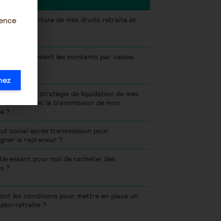
l'âge d'ouverture de mes droits retraite et
ience
lein ?
ront précisément les montants par caisse
te ?
mez
définir une stratégie de liquidation de mes
 relation avec la transmission de mon
e ?
ut social après transmission pour
ner le repreneur ?
ntéressant pour moi de racheter des
s ?
ont les conditions pour mettre en place un
ploi-retraite ?