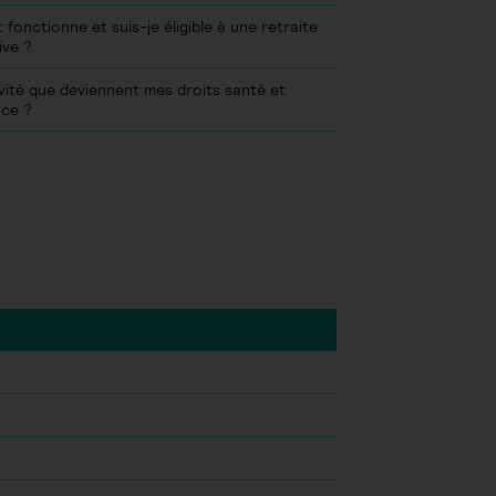
onctionne et suis-je éligible à une retraite
ive ?
vité que deviennent mes droits santé et
ce ?