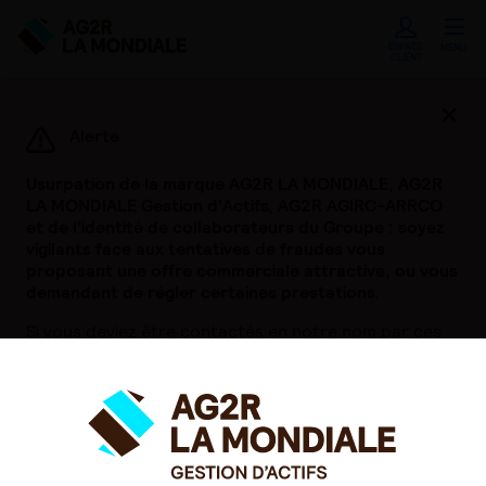
ESPACE
MENU
CLIENT
Ferme
Alerte
Usurpation de la marque AG2R LA MONDIALE, AG2R
LA MONDIALE Gestion d’Actifs, AG2R AGIRC-ARRCO
et de l’identité de collaborateurs du Groupe : soyez
vigilants face aux tentatives de fraudes vous
proposant une offre commerciale attractive, ou vous
demandant de régler certaines prestations.
Si vous deviez être contactés en notre nom par ces
biais, nous vous invitons à nous le signaler
immédiatement.
Pour en savoir plus,
cliquer ici