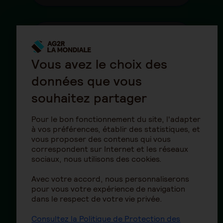
Politique d'exclusion du
tabac
Vous avez le choix des
données que vous
Principes et objectifs
souhaitez partager
d'investissement
responsable
Pour le bon fonctionnement du site, l'adapter
à vos préférences, établir des statistiques, et
vous proposer des contenus qui vous
correspondent sur Internet et les réseaux
Code de transparence pour
sociaux, nous utilisons des cookies.
les fonds actions
Avec votre accord, nous personnaliserons
pour vous votre expérience de navigation
dans le respect de votre vie privée.
Code de transparence pour
Consultez la Politique de Protection des