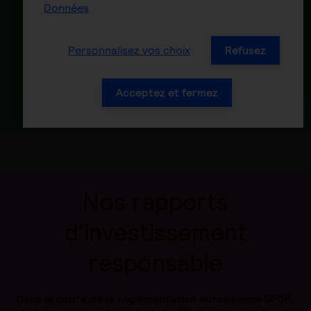
les fonds obligations
Données
Personnalisez vos choix
Refusez
Code de transparence pour
les fonds de fonds
Acceptez et fermez
Nos rapports
d'investissement
responsable
Dans le cadre de la réglementation européenne SFDR,