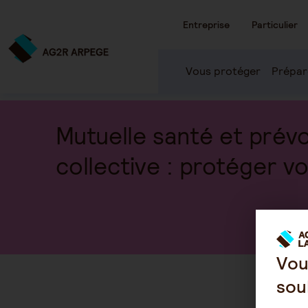
Entreprise
Particulier
Vous protéger
Prépar
Mutuelle santé et prév
collective : protéger vo
Vou
sou