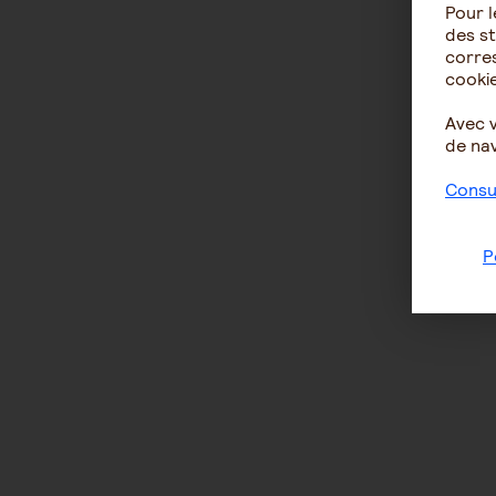
Pour l
des st
corres
cookie
Avec 
de nav
Consul
P