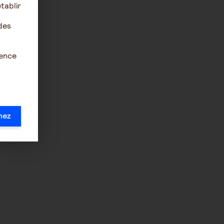
tablir
des
ience
mez