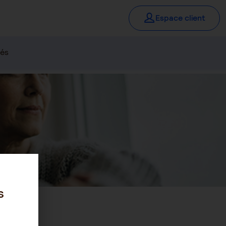
Espace client
iés
s