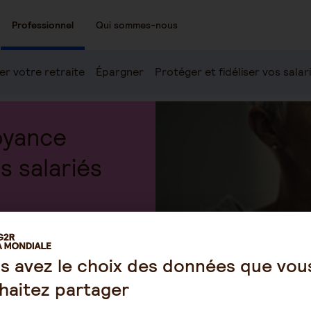
Professionnel
Qui sommes-nous
er votre retraite
Épargner
Protéger et fidéliser vos salar
oyance
s salariés
s avez le choix des données que vou
haitez partager
Agences
Contact