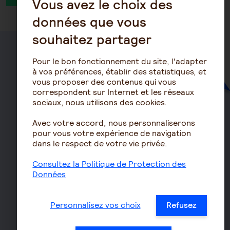
Vous avez le choix des
données que vous
souhaitez partager
Santé
Pour le bon fonctionnement du site, l'adapter
à vos préférences, établir des statistiques, et
Mutuelle
vous proposer des contenus qui vous
correspondent sur Internet et les réseaux
Mutuelle Hospitalisation
sociaux, nous utilisons des cookies.
Mutuelle TNS
Avec votre accord, nous personnaliserons
Mutuelle Entreprise
pour vous votre expérience de navigation
Haut d
Surcomplémentaire
dans le respect de votre vie privée.
Mutuelle non responsable
Consultez la Politique de Protection des
Prévoyance
Données
Assurance autonomie
Personnalisez vos choix
Refusez
Assurance décès
Assurance obsèques