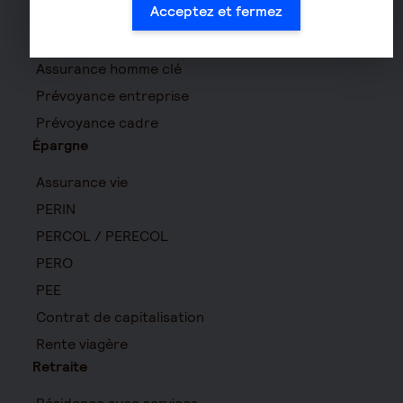
Acceptez et fermez
Garantie Protection Accident
Assurance prévoyance TNS
Assurance homme clé
Prévoyance entreprise
Prévoyance cadre
Épargne
Assurance vie
PERIN
PERCOL / PERECOL
PERO
PEE
Contrat de capitalisation
Rente viagère
Retraite