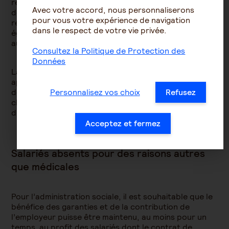
reconstituer une rémunération afin de pouvoir
Avec votre accord, nous personnaliserons
déterminer la limite d’exonération. Il est admis que la
pour vous votre expérience de navigation
rémunération mensuelle à prendre en compte est
dans le respect de votre vie privée.
égale au montant moyen des rémunérations perçues
au cours des 12 mois précédant l’arrêt de travail.
Consultez la Politique de Protection des
Données
La Direction de la Sécurité sociale rappelant qu’en
application de l’article 7-1 de la loi n° 89-1009 du 31
Personnalisez vos choix
Refusez
décembre 1989, la couverture décès doit inclure une
clause de maintien de la garantie décès en cas
d’incapacité de travail ou d’invalidité.
Acceptez et fermez
Salariés absents pour des raisons autres
que médicales
Pour l’administration sociale, il est souhaitable que le
bénéfice des garanties et de la contribution de
l’employeur puisse être maintenu, au moins pour un
temps, au profit des salariés dont le contrat de