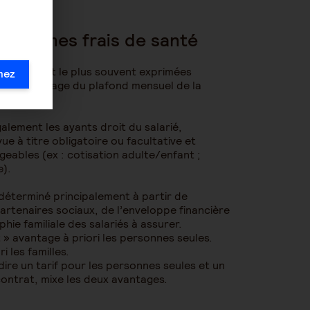
x régimes frais de santé
sations sont le plus souvent exprimées
mez
en pourcentage du plafond mensuel de la
alement les ayants droit du salarié,
ue à titre obligatoire ou facultative et
geables (ex : cotisation adulte/enfant ;
e).
 déterminé principalement à partir de
 partenaires sociaux, de l’enveloppe financière
hie familiale des salariés à assurer.
 » avantage à priori les personnes seules.
i les familles.
-dire un tarif pour les personnes seules et un
contrat, mixe les deux avantages.