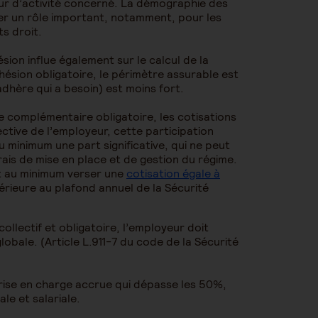
eur d’activité concerné. La démographie des
er un rôle important, notamment, pour les
s droit.
sion influe également sur le calcul de la
hésion obligatoire, le périmètre assurable est
adhère qui a besoin) est moins fort.
 complémentaire obligatoire, les cotisations
ctive de l’employeur, cette participation
u minimum une part significative, qui ne peut
frais de mise en place et de gestion du régime.
it au minimum verser une
cotisation égale à
érieure au plafond annuel de la Sécurité
ollectif et obligatoire, l’employeur doit
lobale. (Article L.911-7 du code de la Sécurité
prise en charge accrue qui dépasse les 50%,
le et salariale.