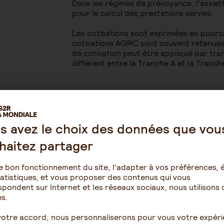
Dans les régimes de prévoyance, l’assiet
pour le calcul des prestations servies.
Les cotisations sont exprimées en pource
cotisations AGIRC sont souvent retenues 
de cotisation peut être appliqué par tran
différent entre la Tranche A et la Tranch
Point de vigilance
: les éléments de rému
cotisations, et donc des prestations, doi
quid du 13ème mois, de la prime de vacan
s avez le choix des données que vou
en nature, des revenus du capital (not
à titre exceptionnel lors de la cessation 
haitez partager
Il est également important de noter que l
e bon fonctionnement du site, l'adapter à vos préférences, é
nationale de retraite et prévoyance des
atistiques, et vous proposer des contenus qui vous
entreprises employant des cadres ou des a
pondent sur Internet et les réseaux sociaux, nous utilisons 
les VRP relevant du régime AGIRC, de ver
s.
tranche A) affectée par priorité à la co
minima 0,76 % de la tranche A).
votre accord, nous personnaliserons pour vous votre expér