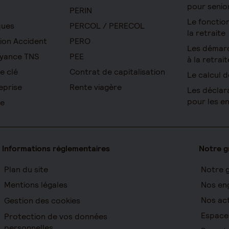
pour senio
PERIN
Le foncti
ques
PERCOL / PERECOL
la retraite
ion Accident
PERO
Les démar
yance TNS
PEE
à la retrait
e clé
Contrat de capitalisation
Le calcul d
eprise
Rente viagère
Les déclar
pour les e
re
Informations réglementaires
Notre 
Plan du site
Notre 
Mentions légales
Nos en
Nos act
Gestion des cookies
Espace
Protection de vos données
personnelles