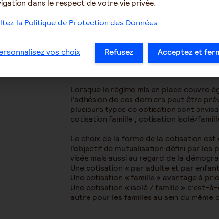
igation dans le respect de votre vie privée.
tez la Politique de Protection des Données
Cotisations affectées au
Dans les régimes frais de santé, les coti
ersonnalisez vos choix
Refusez
Acceptez et fer
forfaitairement (ex : XX€ par mois) ou 
Sécurité sociale (PMSS).
Lorsque le régime mis en place couvre ég
l’adhésion de ces derniers peut être prév
plusieurs types de cotisation sont envisa
cotisation famille ; cotisation isolé/famill
Le choix de la forme de la cotisation est
l’objectif de mutualisation défini par les
visée mais aussi au regard de la démograp
Une cotisation « par adulte et par enfant
Une cotisation « famille » avantage à prior
Une cotisation « isolé / famille » c’est-à
autre pour les familles au sein du même 