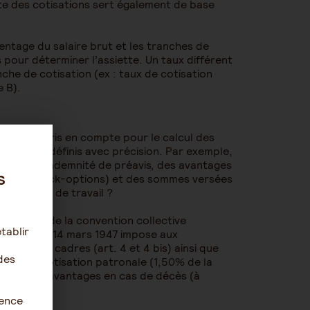
te des cotisations sert également de base
ntage du salaire brut et les tranches de
pour déterminer l’assiette. Un taux différent
che de cotisation (ex : taux de cotisation
e B).
nération pris en compte pour le calcul des
vent être définis avec précision. Par exemple,
ces, de l’indemnité de préavis, des avantages
s
amment stock-options) et des sommes versées
du contrat de travail ?
’article 7 de la convention collective
tablir
 cadres du 14 mars 1947 impose aux
ssimilés cadres (art. 4 et 4 bis) ainsi que
des
ser une cotisation patronale (1,50% de la
uverture d’avantages en cas de décès (à
ience