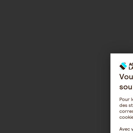
Vou
sou
Pour l
des st
corres
cookie
Avec 