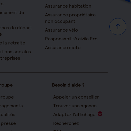
rs
Assurance habitation
onnement de
Assurance propriétaire
non occupant
ches de départ
Haut d
Assurance vélo
e
Responsabilité civile Pro
e la retraite
Assurance moto
ations sociales
ntreprises
groupe
Besoin d'aide ?
groupe
Appeler un conseiller
gagements
Trouver une agence
ualités
Adaptez l'affichage
 presse
Recherchez