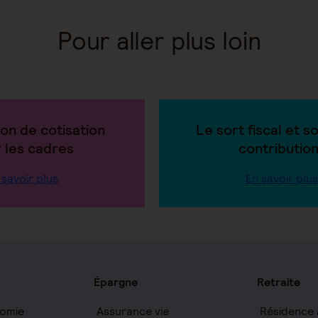
Pour aller plus loin
ion de cotisation
Le sort fiscal et s
 les cadres
contributio
 savoir plus
En savoir plus
Épargne
Retraite
omie
Assurance vie
Résidence 