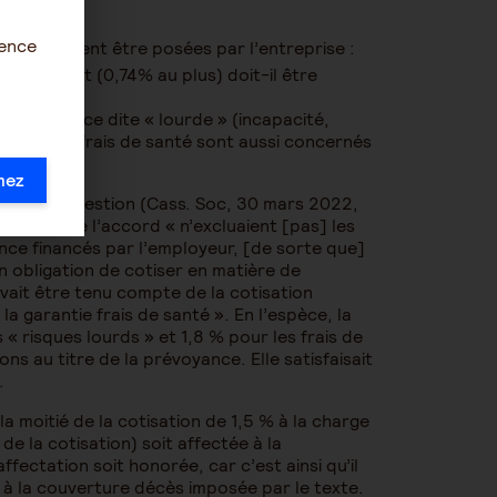
ience
stions doivent être posées par l’entreprise :
ion restant (0,74% au plus) doit-il être
e prévoyance dite « lourde » (incapacité,
régimes de frais de santé sont aussi concernés
mez
r cette question (Cass. Soc, 30 mars 2022,
nataires de l’accord « n’excluaient [pas] les
nce financés par l’employeur, [de sorte que]
on obligation de cotiser en matière de
vait être tenu compte de la cotisation
a garantie frais de santé ». En l’espèce, la
 « risques lourds » et 1,8 % pour les frais de
ns au titre de la prévoyance. Elle satisfaisait
%.
la moitié de la cotisation de 1,5 % à la charge
de la cotisation) soit affectée à la
fectation soit honorée, car c’est ainsi qu’il
e à la couverture décès imposée par le texte.