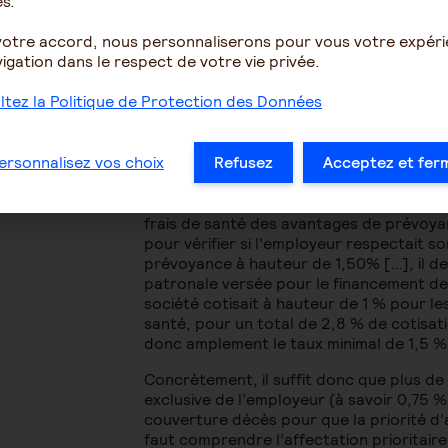
s.
Oui sous conditions :
votre accord, nous personnaliserons pour vous votre expér
Pour la ventilation du reliquat, deux que
igation dans le respect de votre vie privée.
À quelles garanties le taux de contribut
affecté ?
tez la Politique de Protection des Données
S’agit-il exclusivement des garanties d
invalidité et décès) ou est-ce que les 
?
ersonnalisez vos choix
Refusez
Acceptez et fer
La Cour de cassation s’est prononcée su
nº20-15.022). Elle a constaté que les sig
frais de santé des avantages de prévoya
pour vérifier si l’employeur respectait s
prévoyance à hauteur de 1,50% […], il de
patronale versée pour le financement de l
société cotisait à hauteur de 1 % pour les
santé, pour un total de 2,8 % de cotisatio
donc amplement le taux minimal de 1,5 
Concrètement, il suffit donc que plus de 
exclusive de l’employeur (à savoir 0,75 % 
couverture décès pour que la priorité d’af
faut comprendre l’affectation prioritair