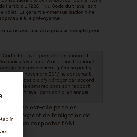
 de l’article L.1226-1 du Code du travail soit
e objet. La garantie « mensualisation » ne
 applicable à la prévoyance.
ation » ne doit pas être prise en compte pour
du Code du travail permet à un accord de
re moins favorable, à un accord national
nier stipule expressément qu'on ne peut y
oyance du 17 novembre 2017 ne contenant
urrait être possible d’y déroger par accord
onfirmé par la comarep dans son rapport
irection du travail dans son bilan annuel
s
entreprise est-elle prise en
ion du respect de l’obligation de
tablir
ale afin de respecter l’ANI
des