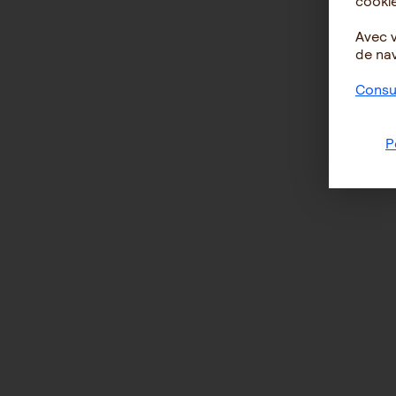
cookie
Avec 
de nav
Consul
P