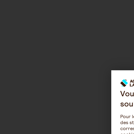
Vou
sou
Pour l
des st
corres