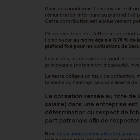
Dans ces conditions, l’employeur doit co
rémunération inférieure au plafond fixé p
Cette contribution est exclusivement pa
On estime donc que l’affectation priorita
l’employeur
au moins égale à 0,76 % de l
plafond fixé pour les cotisations de Séc
Le surplus, s’il en existe un, peut être 
prévoyance (notamment incapacité, inval
Le texte oblige à un taux de cotisation, m
branche ou l’entreprise a une liberté de 
La cotisation versée au titre de 
salaire) dans une entreprise est-
détermination du respect de l’obl
part patronale afin de respecter
Non
,
la garantie « mensualisation » ou « 
prévoyance mais une obligation légale ou