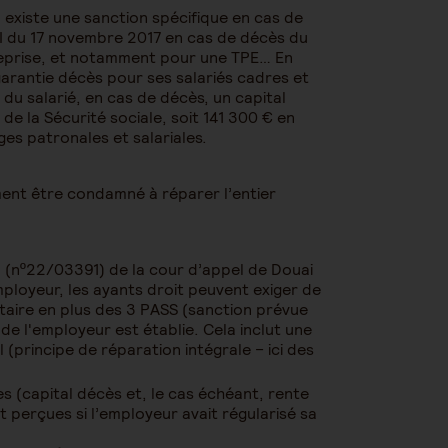
il existe une sanction spécifique en cas de
I du 17 novembre 2017 en cas de décès du
treprise, et notamment pour une TPE… En
 garantie décès pour ses salariés cadres et
t du salarié, en cas de décès, un capital
de la Sécurité sociale, soit 141 300 € en
es patronales et salariales.
ment être condamné à réparer l’entier
4 (nº22/03391) de la cour d’appel de Douai
mployeur, les ayants droit peuvent exiger de
aire en plus des 3 PASS (sanction prévue
e de l'employeur est établie. Cela inclut une
 (principe de réparation intégrale – ici des
 (capital décès et, le cas échéant, rente
t perçues si l’employeur avait régularisé sa