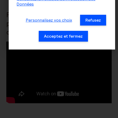
Données
Retrouvez en vidéographie les
Personnalisez vos choix
Refusez
points forts de la mutualisation
de branches
Acceptez et fermez