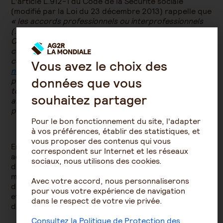
L’article L.912-1 du Code de la Sécurité sociale
(modifié par la Loi du 23 décembre 2013) rappelle que
« les accords professionnels ou interprofessionnels
(…) peuvent, dans des conditions fixées par décret en
Conseil d'État, prévoir l'institution de garanties
collectives présentant un degré élevé de solidarité et
comprenant à ce titre des
prestations à caractère
Vous avez le choix des
non directement contributif
, pouvant notamment
données que vous
prendre la forme d'une prise en charge partielle ou
totale de la cotisation pour certains salariés ou
souhaitez partager
anciens salariés, d'une politique de prévention ou de
prestations d'action sociale ».
Pour le bon fonctionnement du site, l'adapter
à vos préférences, établir des statistiques, et
vous proposer des contenus qui vous
Enfin, l’accord de branche rend possible une
correspondent sur Internet et les réseaux
adaptation aux spécificités, aux
besoins
et aux enjeux
sociaux, nous utilisons des cookies.
de la profession qu’il couvre. Il permet de définir et de
mettre en œuvre des
actions de prévention
et
Avec votre accord, nous personnaliserons
d’accompagnement propres aux métiers concernés
pour vous votre expérience de navigation
et de contribuer à l’amélioration de la santé au travail
dans le respect de votre vie privée.
dans les branches.
Consultez la Politique de Protection des