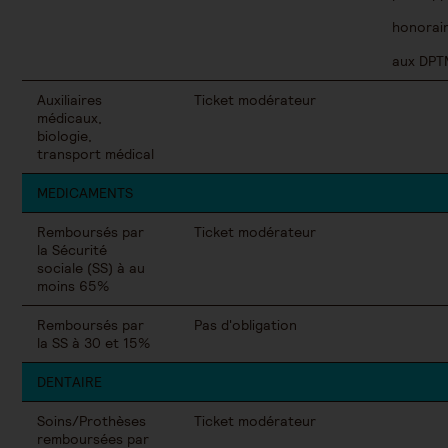
honorair
aux DPT
Auxiliaires
Ticket modérateur
médicaux,
biologie,
transport médical
MEDICAMENTS
Remboursés par
Ticket modérateur
la Sécurité
sociale (SS) à au
moins 65%
Remboursés par
Pas d'obligation
la SS à 30 et 15%
DENTAIRE
Soins/Prothèses
Ticket modérateur
remboursées par