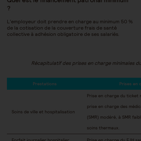
Quel est le financement patronal minimum
?
L’employeur doit prendre en charge au minimum 50 %
de la cotisation de la couverture frais de santé
collective à adhésion obligatoire de ses salariés.
Récapitulatif des prises en charge minimales du
Prestations
Prises en 
Prise en charge du ticket 
prise en charge des médic
Soins de ville et hospitalisation
(SMR) modéré, à SMR faibl
soins thermaux.
Forfait journalier hospitalier
Prise en charge du FJH san