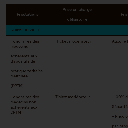
Prise en charge
Prestations
Pri
obligatoire
SOINS DE VILLE
Honoraires des
Ticket modérateur
Aucune l
médecins
adhérents aux
dispositifs de
pratique tarifaire
maîtrisée
(DPTM)
Honoraires des
Ticket modérateur
-100% de
médecins non
Sécurité 
adhérents aux
DPTM
- Prise e
par rappo