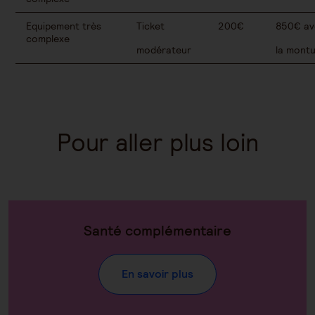
Equipement très
Ticket
200€
850€ ave
complexe
modérateur
la montu
Pour aller plus loin
Santé complémentaire
En savoir plus