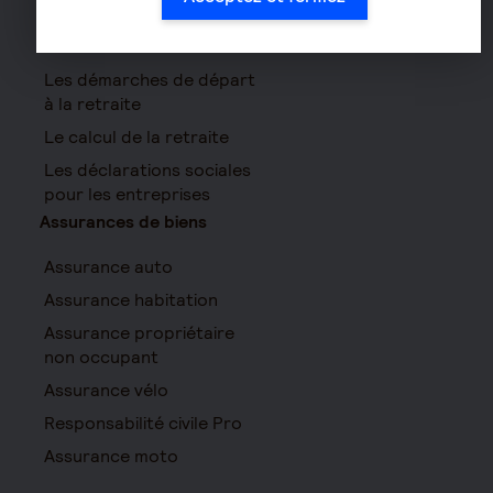
Le fonctionnement de
la retraite
Les démarches de départ
à la retraite
Le calcul de la retraite
Les déclarations sociales
pour les entreprises
Assurances de biens
Assurance auto
Assurance habitation
Assurance propriétaire
non occupant
Assurance vélo
Responsabilité civile Pro
Assurance moto