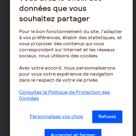
Assurance prévoyance TNS
données que vous
Assurance homme clé
souhaitez partager
Prévoyance entreprise
Pour le bon fonctionnement du site, l'adapter
Prévoyance cadre
à vos préférences, établir des statistiques, et
Épargne
vous proposer des contenus qui vous
correspondent sur Internet et les réseaux
Assurance vie
sociaux, nous utilisons des cookies.
PERIN
Avec votre accord, nous personnaliserons
PERCOL / PERECOL
pour vous votre expérience de navigation
PERO
dans le respect de votre vie privée.
PEE
Consultez la Politique de Protection des
Contrat de capitalisation
Données
Rente viagère
Retraite
Personnalisez vos choix
Refusez
Résidence avec services
pour seniors
Acceptez et fermez