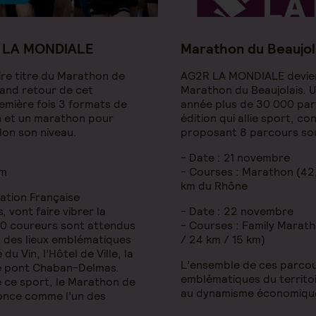
R LA MONDIALE
Marathon du Beaujo
re titre du Marathon de
AG2R LA MONDIALE devient
and retour de cet
Marathon du Beaujolais. 
emière fois 3 formats de
année plus de 30 000 part
n et un marathon pour
édition qui allie sport, con
lon son niveau.
proposant 8 parcours sou
- Date : 21 novembre
km
- Courses : Marathon (42
km du Rhône
ration Française
, vont faire vibrer la
- Date : 22 novembre
00 coureurs sont attendus
- Courses : Family Marath
, des lieux emblématiques
/ 24 km / 15 km)
du Vin, l’Hôtel de Ville, la
L’ensemble de ces parcou
le pont Chaban-Delmas.
emblématiques du territo
 ce sport, le Marathon de
au dynamisme économique
nce comme l’un des