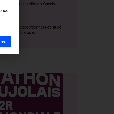
e ainsi que la ville de Cassis.
ience
 paysages exceptionnels et situé
torique du Groupe.
mez