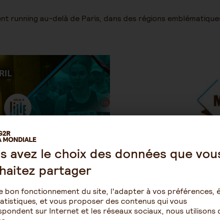
running au-delà de Paris, dans des régions emblématiques 
s avez le choix des données que vou
haitez partager
A MONDIALE
MARSEILLE-CASSIS 
 titre de l'Urban Trail
AG2R LA MONDIALE est le p
e bon fonctionnement du site, l'adapter à vos préférences, é
s-de-France d'Athlétisme
mythique course provençal
atistiques, et vous proposer des contenus qui vous
ise d'Athlétisme, cet
nom de Marseille-Cassis
pondent sur Internet et les réseaux sociaux, nous utilisons 
crits en 2025.
créé en 1979, est co-organ