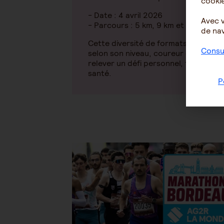
cookie
- Date : 4 avril 2026
Avec 
- Parcours : 5 km, 9 km et 10 km
de nav
Cette diversité de formats permet à
Consul
selon son niveau, coureur chevronn
relever un défi personnel, tout en pr
santé.
P