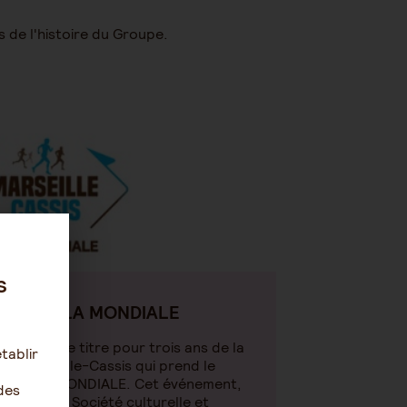
de l'histoire du Groupe.
s
- AG2R LA MONDIALE
artenaire titre pour trois ans de la
tablir
e Marseille-Cassis qui prend le
 AG2R LA MONDIALE. Cet événement,
des
isé par la Société culturelle et