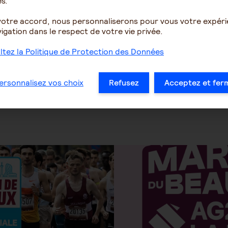
s.
omnisport Sainte-Marguerit
votre accord, nous personnaliserons pour vous votre expér
- Date : 25 octobre
igation dans le respect de votre vie privée.
- Distance : 20 km
 chacun de participer
tez la Politique de Protection des Données
é ou simple amateur venu
Ce parcours est cerné de
enant soin de soi et de sa
dans une autre région his
ersonnalisez vos choix
Refusez
Acceptez et fer