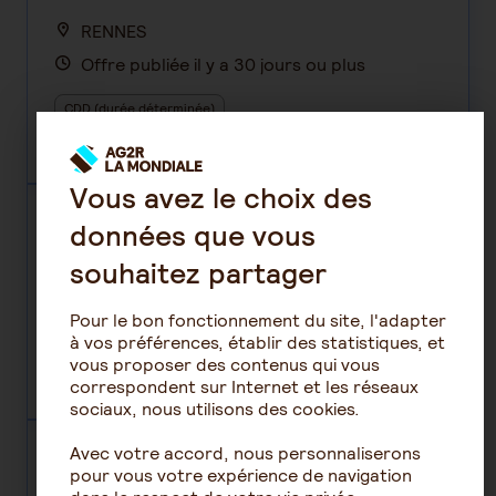
RENNES
Offre publiée il y a 30 jours ou plus
CDD (durée déterminée)
GESTION ET RELATION CLIENTS - DP003912
Vous avez le choix des
GESTIONNAIRE PRODUITS F/H
données que vous
souhaitez partager
LILLE
Offre publiée il y a 30 jours ou plus
Pour le bon fonctionnement du site, l'adapter
à vos préférences, établir des statistiques, et
CDD (durée déterminée)
vous proposer des contenus qui vous
correspondent sur Internet et les réseaux
GESTION ET RELATION CLIENTS - DP003840
sociaux, nous utilisons des cookies.
Avec votre accord, nous personnaliserons
CONSEILLER GESTIONNAIRE
pour vous votre expérience de navigation
ENTREPRISES RETRAITE F/H