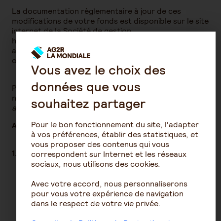
La documentation règlementaire à jour de ces
modifications de votre fonds est disponible sur le site
internet de la Société de gestion
https://www.ag2rlamondiale.fr/gestion-d-
actifs/conseil-notre-gamme-de-fonds-opc-
organismes-de-placements-collectifs .
Vous avez le choix des
données que vous
Pour toute demande complémentaire vous pouvez
nous contacter à l’adresse suivante :
contact-
souhaitez partager
ag2rlmga@ag2rlamondiale.fr.
Pour le bon fonctionnement du site, l'adapter
Annexe : Liste des fonds
à vos préférences, établir des statistiques, et
vous proposer des contenus qui vous
1. Les fonds nourriciers
correspondent sur Internet et les réseaux
sociaux, nous utilisons des cookies.
Avec votre accord, nous personnaliserons
Nom du
Nom du
Nom de la société de
pour vous votre expérience de navigation
fonds
fonds
gestion du maître et du
dans le respect de votre vie privée.
nourricier
maître
nourricier