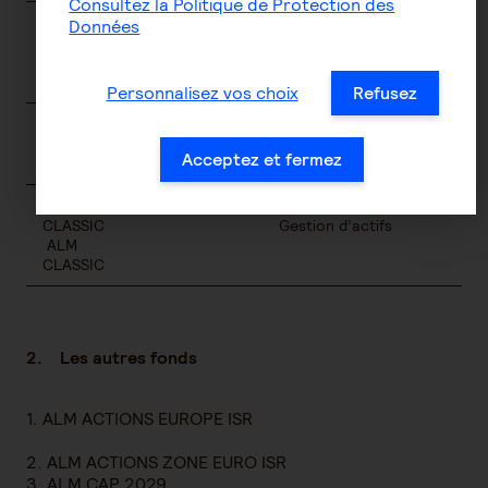
Consultez la Politique de Protection des
ALM ES
ALM
AG2R LA MONDIALE
Données
ACTIONS
ACTIONS
Gestion d’actifs
MONDE ISR
MONDE
ISR
Personnalisez vos choix
Refusez
ALM ES
ALM OBLIG
AG2R LA MONDIALE
OBLIG
EURO ISR
Gestion d’actifs
Acceptez et fermez
EURO ISR
ALM ES
AG2R LA MONDIALE
CLASSIC
Gestion d’actifs
ALM
CLASSIC
2. Les autres fonds
1. ALM ACTIONS EUROPE ISR
2. ALM ACTIONS ZONE EURO ISR
3. ALM CAP 2029