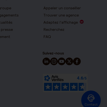
groupe
Appeler un conseiller
gagements
Trouver une agence
ualités
Adaptez l'affichage
 presse
Recherchez
ement
FAQ
Suivez-nous
Suivez-nous sur LinkedIn - Nouvelle 
Suivez-nous sur Instagram - Nou
Suivez-nous sur YouTube - 
Suivez-nous sur X - Nou
Suivez-nous sur Fa
Contact