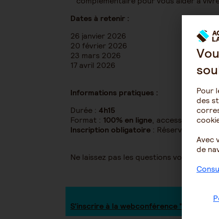
complémentaire pour vous aider à vivre
Dates à retenir :
26 janvier 2026
20 février 2026
Vou
23 mars 2026
17 avril 2026
sou
Pour l
Informations pratiques :
des st
corres
Durée :
4h15
cookie
Format :
100% en ligne
, accessible où qu
Inscription obligatoire
: Réservez votre p
Avec 
de nav
Ne laissez pas les questions vous envahi
Consul
P
S'inscrire à la webconférence "Sensibilisa