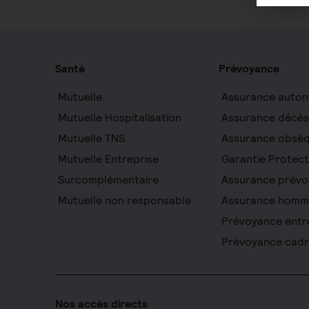
Santé
Prévoyance
Mutuelle
Assurance auton
Mutuelle Hospitalisation
Assurance décès
Mutuelle TNS
Assurance obsè
Mutuelle Entreprise
Garantie Protect
Surcomplémentaire
Assurance prévo
Mutuelle non responsable
Assurance homm
Prévoyance entr
Prévoyance cad
Nos accès directs