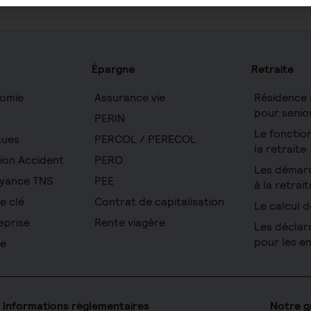
Épargne
Retraite
omie
Assurance vie
Résidence 
pour senio
PERIN
Le foncti
ques
PERCOL / PERECOL
la retraite
ion Accident
PERO
Les démar
yance TNS
PEE
à la retrait
e clé
Contrat de capitalisation
Le calcul d
eprise
Rente viagère
Les déclar
pour les e
re
Informations réglementaires
Notre 