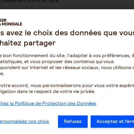
 pleinement votre retraite.
s avez le choix des données que vou
haitez partager
e bon fonctionnement du site, l'adapter à vos préférences, é
atistiques, et vous proposer des contenus qui vous
pondent sur Internet et les réseaux sociaux, nous utilisons 
s.
e vous soyez
lace dès maintenant !
votre accord, nous personnaliserons pour vous votre expér
igation dans le respect de votre vie privée.
r, prenez les devants et préparez votre avenir avec AG2R Ag
tez la Politique de Protection des Données
ersonnalisez vos choix
Refusez
Acceptez et fer
tion à la préparation retraite"