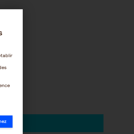
s
tablir
des
ience
irc-Arrco.
mez