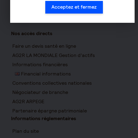
Assurance moto
Acceptez et fermez
Nos accès directs
Faire un devis santé en ligne
AG2R LA MONDIALE Gestion d’actifs
Informations financières
Financial informations
Conventions collectives nationales
Négociateur de branche
AG2R ARPEGE
Partenaire épargne patrimoniale
Informations réglementaires
Plan du site