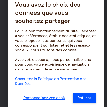
Vous avez le choix des
Résidence avec services
pour seniors
données que vous
Le fonctionnement de
souhaitez partager
la retraite
Les démarches de départ
Pour le bon fonctionnement du site, l'adapter
à la retraite
à vos préférences, établir des statistiques, et
vous proposer des contenus qui vous
Le calcul de la retraite
correspondent sur Internet et les réseaux
Les déclarations sociales
sociaux, nous utilisons des cookies.
pour les entreprises
Avec votre accord, nous personnaliserons
Assurances de biens
pour vous votre expérience de navigation
dans le respect de votre vie privée.
Assurance auto
Assurance habitation
Consultez la Politique de Protection des
Données
Assurance propriétaire
non occupant
Assurance vélo
Personnalisez vos choix
Refusez
Responsabilité civile Pro