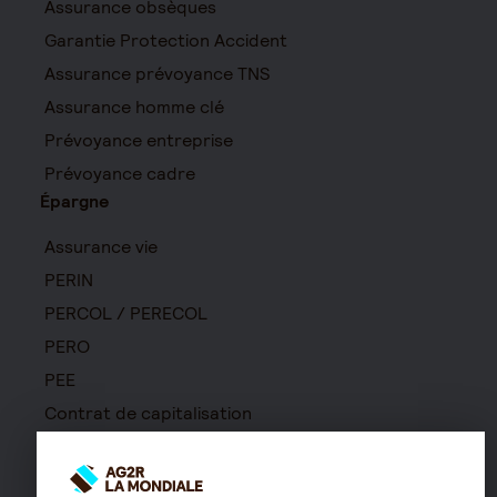
Assurance obsèques
Garantie Protection Accident
Assurance prévoyance TNS
Assurance homme clé
Prévoyance entreprise
Prévoyance cadre
Épargne
Assurance vie
PERIN
PERCOL / PERECOL
PERO
PEE
Contrat de capitalisation
Rente viagère
Retraite