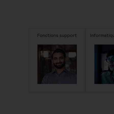
 finance et
Fonctions support
Informatiqu
que