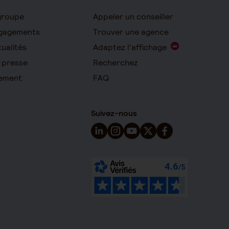
groupe
Appeler un conseiller
gagements
Trouver une agence
ualités
Adaptez l'affichage
 presse
Recherchez
ement
FAQ
Suivez-nous
Suivez-nous sur LinkedIn - Nouvelle 
Suivez-nous sur Instagram - Nou
Suivez-nous sur YouTube - 
Suivez-nous sur X - Nou
Suivez-nous sur Fa