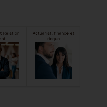
t Relation
Actuariat, finance et
Fonction
ent
risque