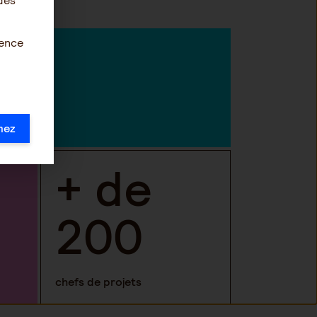
des
0
ience
mez
+ de
200
chefs de projets