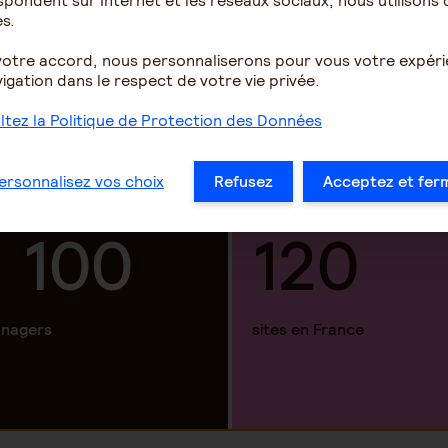
pondent sur Internet et les réseaux sociaux, nous utilisons 
s.
15 00
votre accord, nous personnaliserons pour vous votre expér
igation dans le respect de votre vie privée.
tez la Politique de Protection des Données
collaborateurs
ersonnalisez vos choix
Refusez
Acceptez et fer
1 100
120
nagers
sites en France