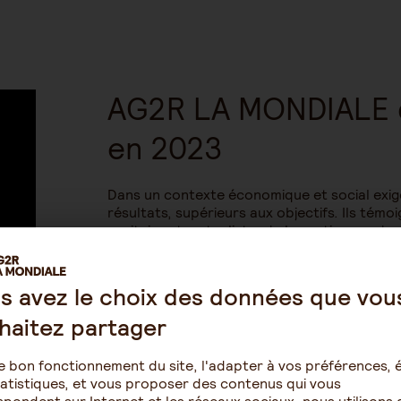
AG2R LA MONDIALE d
en 2023
Dans un contexte économique et social exig
résultats, supérieurs aux objectifs. Ils témo
paritaire et mutualiste, de la pertinence du
l’impact de chaque collaborateur sur la per
À ces bons résultats, s’ajoutent la poursuit
s avez le choix des données que vou
notamment à travers notre gestion d’actifs 
durable, ainsi que notre engagement toujour
haitez partager
Solidaire.
e bon fonctionnement du site, l'adapter à vos préférences, é
atistiques, et vous proposer des contenus qui vous