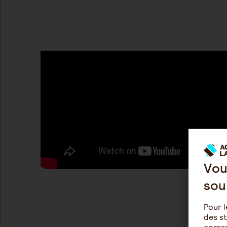
Vou
sou
Pour l
des st