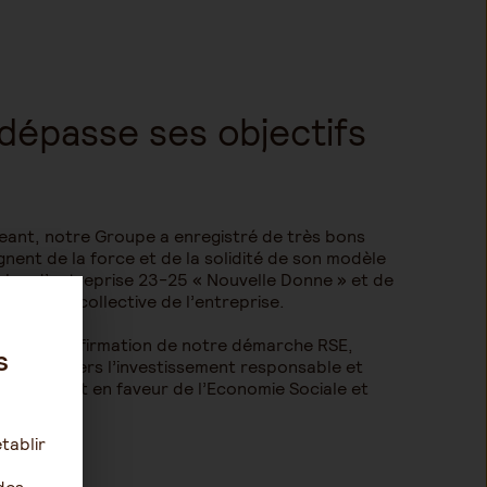
épasse ses objectifs
eant, notre Groupe a enregistré de très bons
ignent de la force et de la solidité de son modèle
 plan d’entreprise 23-25 « Nouvelle Donne » et de
formance collective de l’entreprise.
e et la réaffirmation de notre démarche RSE,
s
tournée vers l’investissement responsable et
s plus fort en faveur de l’Economie Sociale et
tablir