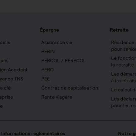
Épargne
Retraite
omie
Assurance vie
Résidence 
pour senio
PERIN
Le foncti
ques
PERCOL / PERECOL
la retraite
ion Accident
PERO
Les démar
yance TNS
PEE
à la retrait
e clé
Contrat de capitalisation
Le calcul d
eprise
Rente viagère
Les déclar
pour les e
re
Informations réglementaires
Notre 