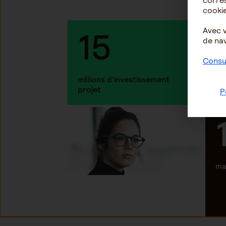
corres
cookie
15
Avec 
de nav
Consul
millions d'investissement
projet
P
ma