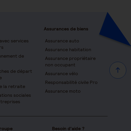
Assurances de biens
avec services
Assurance auto
rs
Assurance habitation
onnement de
Assurance propriétaire
non occupant
ches de départ
Haut d
Assurance vélo
e
Responsabilité civile Pro
e la retraite
Assurance moto
ations sociales
ntreprises
groupe
Besoin d'aide ?