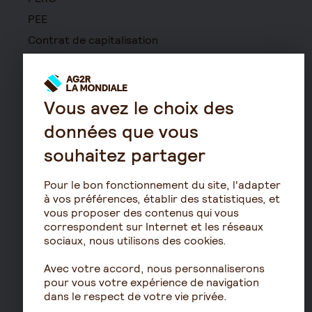
PEE
Contrat de capitalisation
Rente viagère
Retraite
Vous avez le choix des
Résidence avec services
pour seniors
données que vous
Le fonctionnement de
souhaitez partager
la retraite
Les démarches de départ
Pour le bon fonctionnement du site, l'adapter
à la retraite
à vos préférences, établir des statistiques, et
vous proposer des contenus qui vous
Le calcul de la retraite
correspondent sur Internet et les réseaux
Les déclarations sociales
sociaux, nous utilisons des cookies.
pour les entreprises
Avec votre accord, nous personnaliserons
Assurances de biens
pour vous votre expérience de navigation
dans le respect de votre vie privée.
Assurance auto