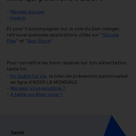
M
anger bouger
I
nserm
Et pour t'accompagner sur la voie du bien manger,
retrouve quelques applications utiles sur "
Google
Play
" et "
App Store
"
Pour connaître les bons repères sur ton alimentation,
teste toi:
En Quête De Vie
, le bilan de prévention personnalisé
en ligne d'AG2R LA MONDIALE
Mangez-vous équilibré ?
A table qui êtes-vous ?
Santé