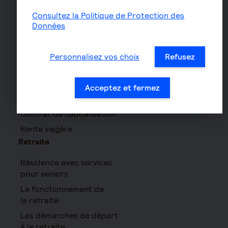
Prévoyance cadre
Consultez la Politique de Protection des
Épargne
Données
Assurance vie
PERIN
Personnalisez vos choix
Refusez
PERCOL / PERECOL
PERO
Acceptez et fermez
PEE
Contrat de capitalisation
Rente viagère
Retraite
Résidence avec services
pour seniors
Le fonctionnement de
la retraite
Les démarches de départ
à la retraite