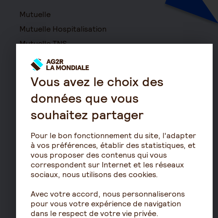
Mutuelle
Mutuelle Hospitalisation
Mutuelle TNS
Mutuelle Entreprise
Haut d
Surcomplémentaire
Vous avez le choix des
Mutuelle non responsable
données que vous
Prévoyance
souhaitez partager
Assurance autonomie
Assurance décès
Pour le bon fonctionnement du site, l'adapter
à vos préférences, établir des statistiques, et
Assurance obsèques
vous proposer des contenus qui vous
Garantie Protection Accident
correspondent sur Internet et les réseaux
sociaux, nous utilisons des cookies.
Assurance prévoyance TNS
Assurance homme clé
Avec votre accord, nous personnaliserons
pour vous votre expérience de navigation
Prévoyance entreprise
dans le respect de votre vie privée.