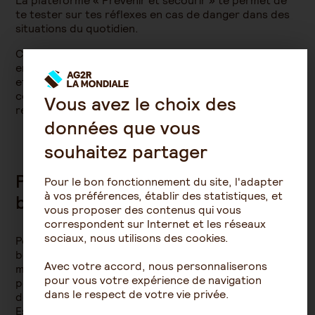
La plateforme « Prévenir et secourir » te permet de
te tester sur tes réflexes en cas de danger dans des
situations du quotidien.
Comment réagir face à un arrêt cardiaque ? Que faire
en cas d’incendie ? d’étouffement ? Grâce à des quiz
et des mises en situation réalistes, tu peux évaluer tes
connaissances sur les comportements qui sauvent et
Vous avez le choix des
revoir les bons gestes à adopter :
données que vous
souhaitez partager
Pars en missions et apprends les
Pour le bon fonctionnement du site, l'adapter
à vos préférences, établir des statistiques, et
bons gestes
vous proposer des contenus qui vous
correspondent sur Internet et les réseaux
sociaux, nous utilisons des cookies.
Pour mieux t’accompagner dans l’apprentissage des
bons comportements ou simplement pour revoir et
Avec votre accord, nous personnaliserons
maintenir tes acquis, « Prévenir et secourir » te
pour vous votre expérience de navigation
permets de mettre en situation : Qui appeler en cas
dans le respect de votre vie privée.
de besoin ? Comment faire un massage cardiaque ?
Est-ce que je dois faire un garrot ?