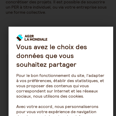
concrétiser des projets. Il est possible de souscrire
un PER à titre individuel, ou via votre entreprise sous
une forme collective.
Découvrez nos conseils sur la
même thématique
Vous avez le choix des
données que vous
souhaitez partager
Tout ce qu'il
Quelles sont
faut savoir
les
Pour le bon fonctionnement du site, l'adapter
sur le
majorations à
à vos préférences, établir des statistiques, et
montant de
la retraite de
vous proposer des contenus qui vous
ma retraite
base ?
correspondent sur Internet et les réseaux
sociaux, nous utilisons des cookies.
En savoir plus
En savoir plus
Avec votre accord, nous personnaliserons
pour vous votre expérience de navigation