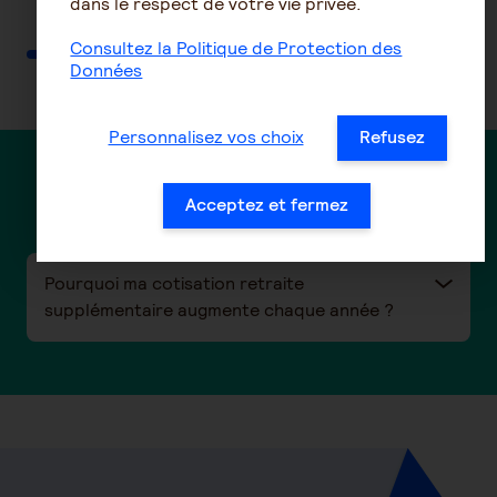
dans le respect de votre vie privée.
Consultez la Politique de Protection des
Données
Personnalisez vos choix
Refusez
Des questions ?
Acceptez et fermez
Pourquoi ma cotisation retraite
supplémentaire augmente chaque année ?