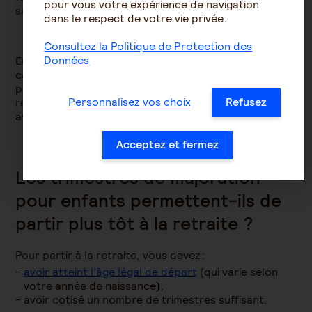
pour vous votre expérience de navigation
sans payer de cotisations.
dans le respect de votre vie privée.
Consultez la Politique de Protection des
Données
En effet, les cotisations sont prises en charge par la
caisse d'allocations familiales. Toutefois, cela n’est
possible que sous certaines conditions de
Personnalisez vos choix
Refusez
ressources. Pour en bénéficier, vous devez également
avoir perçu diverses prestations familiales.
Acceptez et fermez
Les trimestres de majoration
pour enfants permettent-ils de
partir plus tôt à la retraite ?
Pour partir à la retraite, vous devez :
avoir atteint l’âge légal de départ
(qui varie selon
votre année de naissance),
avoir cotisé un nombre de trimestres suffisant.