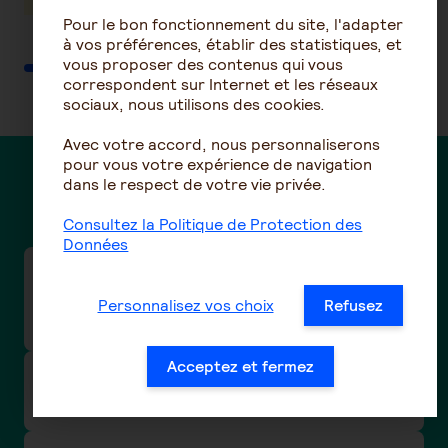
Pour le bon fonctionnement du site, l'adapter
à vos préférences, établir des statistiques, et
vous proposer des contenus qui vous
correspondent sur Internet et les réseaux
sociaux, nous utilisons des cookies.
Avec votre accord, nous personnaliserons
pour vous votre expérience de navigation
dans le respect de votre vie privée.
Des questions ?
Consultez la Politique de Protection des
Données
Entreprise: Comment participer aux webinaires
mensuels retraite complémentaire à
Personnalisez vos choix
Refusez
destination des entreprises ?
Acceptez et fermez
Je souhaite transmettre des documents pour
un dossier de retraite complémentaire ?