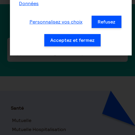
Données
Personnalisez vos choix
Refusez
Des questions ?
Acceptez et fermez
Pourquoi ma cotisation retraite
supplémentaire augmente chaque année ?
Santé
Mutuelle
Mutuelle Hospitalisation