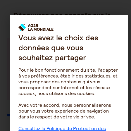
Découvrez nos conseils sur la
même thématique
Vous avez le choix des
données que vous
Tout ce qu'il
Quelle est la
souhaitez partager
faut savoir
différence
sur vos
entre l’Agirc
Pour le bon fonctionnement du site, l'adapter
trimestres
et l’Arrco ?
à vos préférences, établir des statistiques, et
retraite
vous proposer des contenus qui vous
En savoir plus
En savoir plus
correspondent sur Internet et les réseaux
sociaux, nous utilisons des cookies.
Avec votre accord, nous personnaliserons
pour vous votre expérience de navigation
dans le respect de votre vie privée.
Consultez la Politique de Protection des