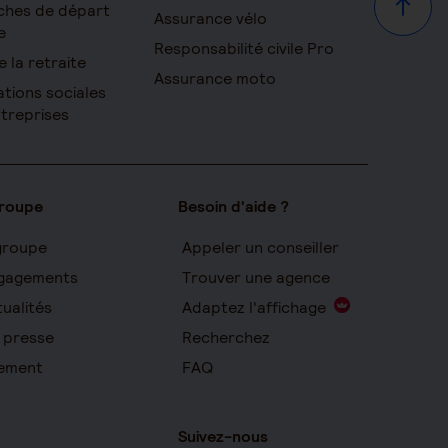
ches de départ
Haut d
Assurance vélo
e
Responsabilité civile Pro
e la retraite
Assurance moto
ations sociales
ntreprises
groupe
Besoin d'aide ?
groupe
Appeler un conseiller
gagements
Trouver une agence
ualités
Adaptez l'affichage
 presse
Recherchez
ement
FAQ
Suivez-nous