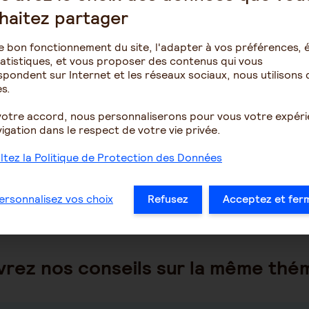
haitez partager
e bon fonctionnement du site, l'adapter à vos préférences, é
atistiques, et vous proposer des contenus qui vous
nombre de points Agirc-Arrco X valeur du point Agirc-A
pondent sur Internet et les réseaux sociaux, nous utilisons 
s.
votre accord, nous personnaliserons pour vous votre expér
Le prix d’achat d’un point est fixé chaque année.
igation dans le respect de votre vie privée.
tez la Politique de Protection des Données
Vous pouvez également
estimer le montant de votre future
Arrco.
ersonnalisez vos choix
Refusez
Acceptez et fer
rez nos conseils sur la même thé