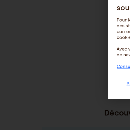
sou
Pour l
des st
corres
cookie
Avec 
de nav
Consul
P
Découv