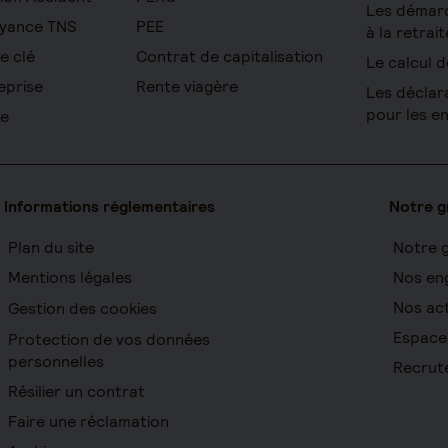
Les démar
yance TNS
PEE
à la retrait
e clé
Contrat de capitalisation
Le calcul d
eprise
Rente viagère
Les déclar
pour les e
re
Informations réglementaires
Notre 
Plan du site
Notre 
Mentions légales
Nos en
Nos act
Gestion des cookies
Espace
Protection de vos données
personnelles
Recrut
Résilier un contrat
Faire une réclamation