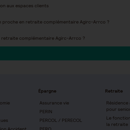
ion aux espaces clients
 proche en retraite complémentaire Agirc-Arrco ?
retraite complémentaire Agirc-Arrco ?
Épargne
Retraite
omie
Assurance vie
Résidence 
pour senio
PERIN
Le foncti
ques
PERCOL / PERECOL
la retraite
ion Accident
PERO