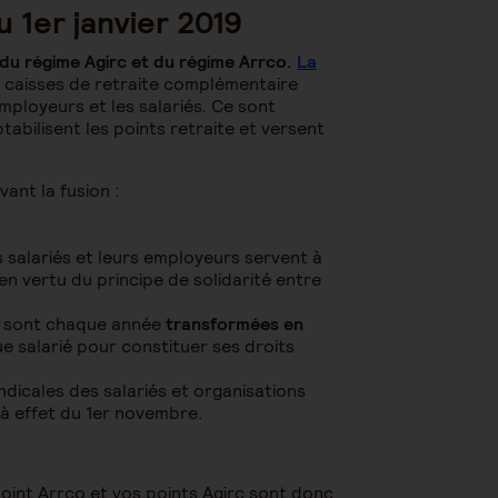
u 1er janvier 2019
n du régime Agirc et du régime Arrco.
La
3 caisses de retraite complémentaire
mployeurs et les salariés. Ce sont
tabilisent les points retraite et versent
ant la fusion :
s salariés et leurs employeurs servent à
n vertu du principe de solidarité entre
es sont chaque année
transformées en
 salarié pour constituer ses droits
dicales des salariés et organisations
 à effet du 1er novembre.
point Arrco et vos
points Agirc sont donc