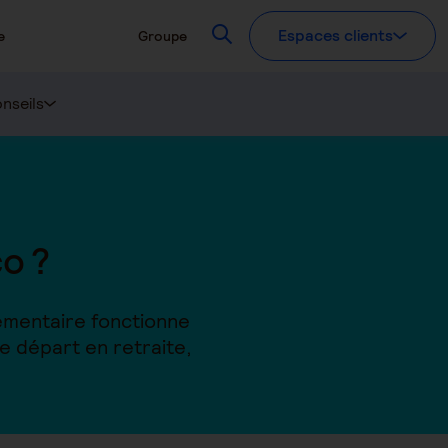
Recherchez
Espaces clients
e
Groupe
nseils
co ?
lémentaire fonctionne
e départ en retraite,
.