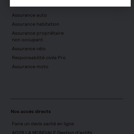
Assurances de biens
Assurance auto
Assurance habitation
Assurance propriétaire
non occupant
Assurance vélo
Responsabilité civile Pro
Assurance moto
Nos accès directs
Faire un devis santé en ligne
AG2R LA MONDIALE Gestion d’actifs