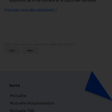
dispositifs de fin de carrière et le calcul des retraites.
Inscrivez-vous dès maintenant !
Ces informations vous ont-elles été utiles ?
Oui
Non
Santé
Mutuelle
Mutuelle Hospitalisation
Mutuelle TNS