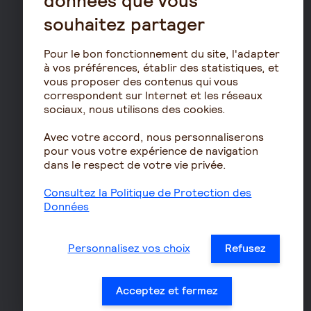
données que vous
PERIN
souhaitez partager
PERCOL / PERECOL
PERO
Pour le bon fonctionnement du site, l'adapter
à vos préférences, établir des statistiques, et
PEE
vous proposer des contenus qui vous
Contrat de capitalisation
correspondent sur Internet et les réseaux
sociaux, nous utilisons des cookies.
Rente viagère
Retraite
Avec votre accord, nous personnaliserons
pour vous votre expérience de navigation
Résidence avec services
dans le respect de votre vie privée.
pour seniors
Le fonctionnement de
Consultez la Politique de Protection des
Données
la retraite
Les démarches de départ
à la retraite
Personnalisez vos choix
Refusez
Le calcul de la retraite
Les déclarations sociales
Acceptez et fermez
pour les entreprises