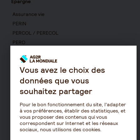
Épargne
Assurance vie
PERIN
PERCOL / PERECOL
PERO
PEE
Contrat de capitalisation
Vous avez le choix des
Rente viagère
Retraite
données que vous
souhaitez partager
Résidence avec services
pour seniors
Pour le bon fonctionnement du site, l'adapter
Le fonctionnement de
à vos préférences, établir des statistiques, et
la retraite
vous proposer des contenus qui vous
correspondent sur Internet et les réseaux
Les démarches de départ
sociaux, nous utilisons des cookies.
à la retraite
Le calcul de la retraite