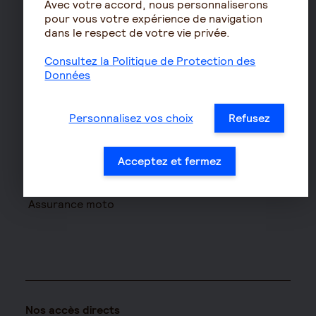
Avec votre accord, nous personnaliserons
pour vous votre expérience de navigation
Les déclarations sociales
dans le respect de votre vie privée.
pour les entreprises
Assurances de biens
Consultez la Politique de Protection des
Données
Assurance auto
Assurance habitation
Personnalisez vos choix
Refusez
Assurance propriétaire
non occupant
Acceptez et fermez
Assurance vélo
Responsabilité civile Pro
Assurance moto
Nos accès directs