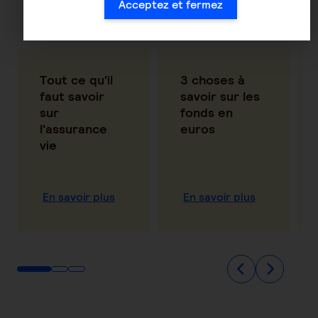
Acceptez et fermez
même thématique
Tout ce qu'il
3 choses à
faut savoir
savoir sur les
sur
fonds en
l'assurance
euros
vie
En savoir plus
En savoir plus