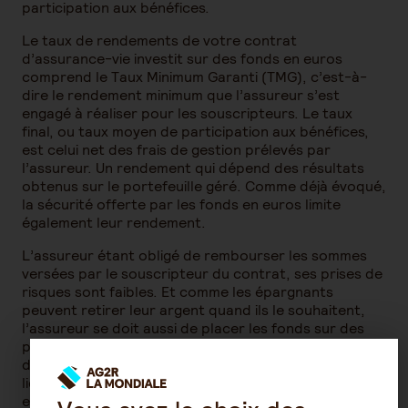
participation aux bénéfices.
Le taux de rendements de votre contrat
d’assurance-vie investit sur des fonds en euros
comprend le Taux Minimum Garanti (TMG), c’est-à-
dire le rendement minimum que l’assureur s’est
engagé à réaliser pour les souscripteurs. Le taux
final, ou taux moyen de participation aux bénéfices,
est celui net des frais de gestion prélevés par
l’assureur. Un rendement qui dépend des résultats
obtenus sur le portefeuille géré. Comme déjà évoqué,
la sécurité offerte par les fonds en euros limite
également leur rendement.
L’assureur étant obligé de rembourser les sommes
versées par le souscripteur du contrat, ses prises de
risques sont faibles. Et comme les épargnants
peuvent retirer leur argent quand ils le souhaitent,
l’assureur se doit aussi de placer les fonds sur des
placements liquides – c’est-à-dire dont il est possible
de disposer rapidement de son argent ou de ses
liquidités. C’est aussi la raison pour laquelle les fonds
en euros sont essentiellement investis en obligations