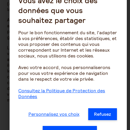
Vous avez le choix des
(à hauteur de 60 % à 80 %), qui permettent d’allier à
données que vous
la fois sécurité et liquidité.
souhaitez partager
Ainsi, les fonds en euros génèrent un rendement
annuel positif. Au pire, le rendement pour l’épargnant
peut donc être nul (avant prélèvement des frais de
Pour le bon fonctionnement du site, l'adapter
gestion du contrat).
à vos préférences, établir des statistiques, et
vous proposer des contenus qui vous
Le relevé annuel permet aux souscripteurs de
correspondent sur Internet et les réseaux
visualiser rapidement si le rendement de leur
sociaux, nous utilisons des cookies.
assurance-vie est intéressant. Si tel n’est pas le cas,
ils ont la possibilité, depuis la Loi Pacte, de
transférer
Avec votre accord, nous personnaliserons
leur contrat d’assurance-vie au sein d’une même
pour vous votre expérience de navigation
compagnie d’assurance mais en optant pour un
dans le respect de votre vie privée.
contrat multisupport (qui donnent accès des unités
de compte pour diversifier son contrat d’assurance-
Consultez la Politique de Protection des
vie). Une possibilité de chercher et de trouver une
Données
meilleure performance de leurs fonds en euros.
Personnalisez vos choix
Refusez
Découvrez nos conseils sur la