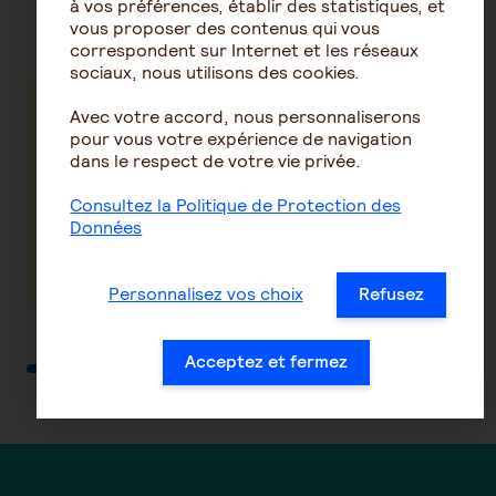
à vos préférences, établir des statistiques, et
même thématique
vous proposer des contenus qui vous
correspondent sur Internet et les réseaux
sociaux, nous utilisons des cookies.
Avec votre accord, nous personnaliserons
Préparer
Quel est le
pour vous votre expérience de navigation
votre départ
meilleur
dans le respect de votre vie privée.
à la retraite
moment pour
partir à la
Consultez la Politique de Protection des
retraite ?
Données
En savoir plus
En savoir plus
Personnalisez vos choix
Refusez
Acceptez et fermez