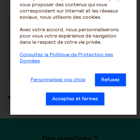
vous proposer des contenus qui vous
correspondent sur Internet et les réseaux
sociaux, nous utilisons des cookies.
Tout ce qu'il
Tout ce qu'il
Avec votre accord, nous personnaliserons
faut savoir
faut savoir
pour vous votre expérience de navigation
dans le respect de votre vie privée.
sur votre
sur votre
demande de
demande de
Consultez la Politique de Protection des
retraite
retraite
Données
En savoir plus
En savoir plus
Personnalisez vos choix
Refusez
Acceptez et fermez
Des questions ?