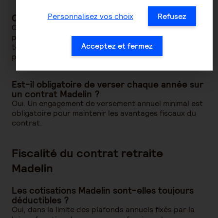
Personnalisez vos choix
Refusez
Qu’est-ce qu’un contrat retraite Madelin ?
C’est un contrat d’épargne retraite destiné aux TNS,
permettant de constituer une rente pour la retraite
Acceptez et fermez
tout en déduisant les cotisations du revenu
professionnel.
Est-il obligatoire de verser chaque année sur
un contrat Madelin ?
Oui. Un engagement de versement annuel minimal est
obligatoire pour maintenir les avantages fiscaux du
contrat.
Fiscalité du contrat retraite
Madelin
Les cotisations Madelin sont-elles toujours
déductibles ?
Oui, dans la limite des plafonds annuels fixés par la