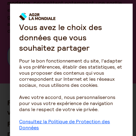
moderne
, permettant notamment une sortie
en capital, un transfert simplifié, et une
gestion adaptée aux profils de risque. Il offre
ainsi un véritable levier pour anticiper la baisse
Vous avez le choix des
de revenus à la retraite.
données que vous
souhaitez partager
Choisissez le PER individuel, une alternative
au contrat retraite Madelin
Pour le bon fonctionnement du site, l'adapter
à vos préférences, établir des statistiques, et
vous proposer des contenus qui vous
correspondent sur Internet et les réseaux
sociaux, nous utilisons des cookies.
Avec votre accord, nous personnaliserons
FAQ – Le contrat retraite Madelin :
pour vous votre expérience de navigation
dans le respect de votre vie privée.
vos questions les plus fréquentes
Consultez la Politique de Protection des
Fonctionnement du contrat
Données
retraite Madelin