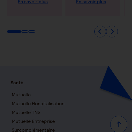
En savoir plus
En savoir plus
Santé
Mutuelle
Mutuelle Hospitalisation
Mutuelle TNS
Mutuelle Entreprise
Haut d
Surcomplémentaire