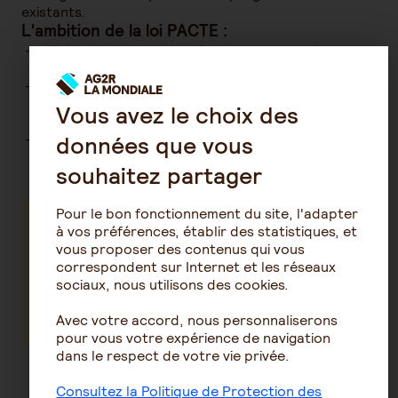
existants.
L'ambition de la loi PACTE :
Développer l’attractivité des solutions d’épargne
retraite et des perspectives de rendement,
Développer significativement l’épargne retraite
dans un contexte de mobilité professionnelle
Vous avez le choix des
accrue,
Financer l’économie réelle et renforcer la
données que vous
performance, en particulier des TPE-PME.
souhaitez partager
Pour le bon fonctionnement du site, l'adapter
Acteur de premier plan de la retraite en
à vos préférences, établir des statistiques, et
vous proposer des contenus qui vous
France, AG2R LA MONDIALE est plus que jamais
correspondent sur Internet et les réseaux
votre référent pour la loi PACTE. Des
sociaux, nous utilisons des cookies.
conseillers à l’expertise reconnue sont là pour
vous accompagner et faire les bons choix.
Avec votre accord, nous personnaliserons
pour vous votre expérience de navigation
dans le respect de votre vie privée.
Consultez la Politique de Protection des