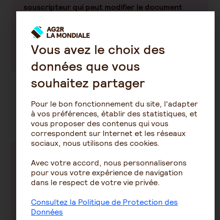
souscripteur qui peut modifier le document
quand il le souhaite et surtout sans obtenir
l’accord des bénéficiaires. Si plusieurs contrats
d’assurance vie ont été souscrits, un seul
Vous avez le choix des
déplacement est à faire.
données que vous
souhaitez partager
Découvrez nos conseils sur la
Pour le bon fonctionnement du site, l'adapter
à vos préférences, établir des statistiques, et
même thématique
vous proposer des contenus qui vous
correspondent sur Internet et les réseaux
sociaux, nous utilisons des cookies.
Avec votre accord, nous personnaliserons
Tout ce qu'il
Comment
pour vous votre expérience de navigation
faut savoir
fonctionne la
dans le respect de votre vie privée.
sur
clause
l'assurance
bénéficiaire
Consultez la Politique de Protection des
vie
en assurance
Données
vie ?