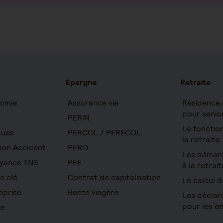
Épargne
Retraite
omie
Assurance vie
Résidence 
pour senio
PERIN
Le foncti
ques
PERCOL / PERECOL
la retraite
ion Accident
PERO
Les démar
yance TNS
PEE
à la retrait
e clé
Contrat de capitalisation
Le calcul d
eprise
Rente viagère
Les déclar
pour les e
re