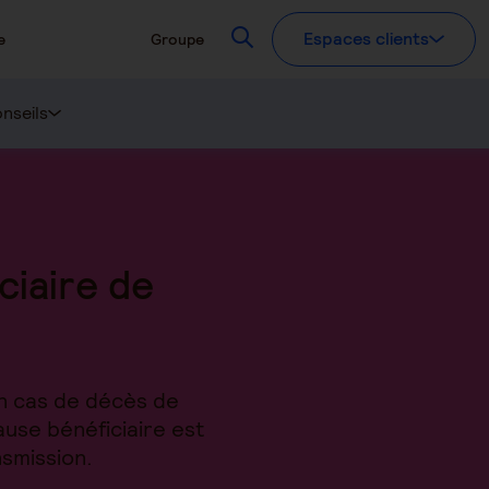
Recherchez
Espaces clients
e
Groupe
nseils
ciaire de
en cas de décès de
ause bénéficiaire est
nsmission.