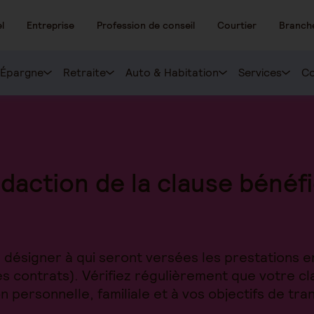
l
Entreprise
Profession de conseil
Courtier
Branch
Épargne
Retraite
Auto & Habitation
Services
Co
édaction de la clause bénéfi
 désigner à qui seront versées les prestations 
les contrats). Vérifiez régulièrement que votre cl
n personnelle, familiale et à vos objectifs de tra