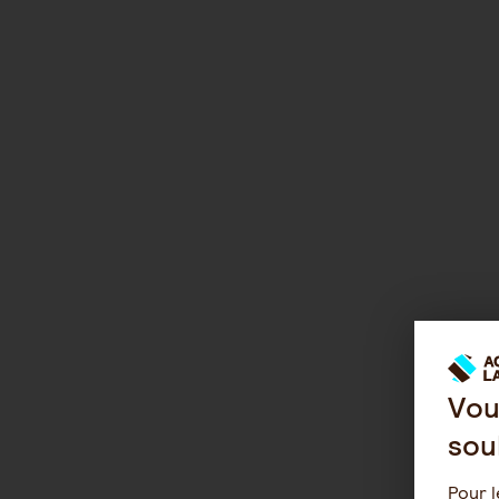
Vou
sou
Pour l