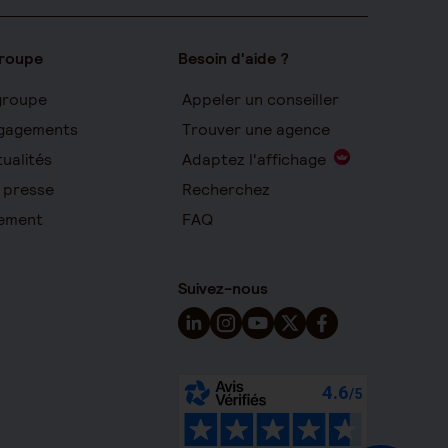
groupe
Besoin d'aide ?
groupe
Appeler un conseiller
gagements
Trouver une agence
ualités
Adaptez l'affichage
 presse
Recherchez
ement
FAQ
Suivez-nous
Suivez-nous sur LinkedIn - Nouvelle 
Suivez-nous sur Instagram - Nou
Suivez-nous sur YouTube - 
Suivez-nous sur X - Nou
Suivez-nous sur Fa