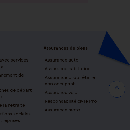
Assurances de biens
avec services
Assurance auto
rs
Assurance habitation
onnement de
Assurance propriétaire
non occupant
ches de départ
Haut d
Assurance vélo
e
Responsabilité civile Pro
e la retraite
Assurance moto
ations sociales
ntreprises