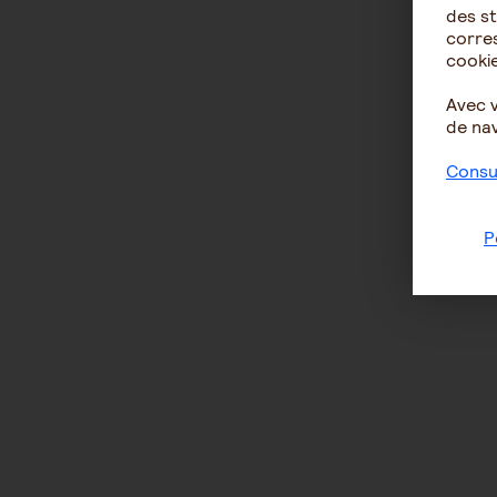
des st
corres
cookie
Avec 
de nav
Consul
P