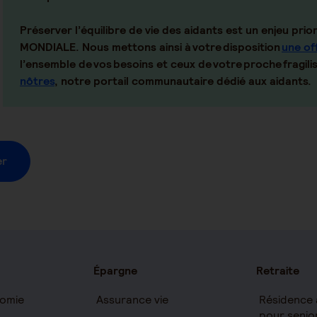
Préserver l’équilibre de vie des aidants est un enjeu prior
MONDIALE. Nous mettons ainsi à votre disposition
une of
l’ensemble de vos besoins et ceux de votre proche fragili
nôtres
, notre portail communautaire dédié aux aidants.
er
Épargne
Retraite
omie
Assurance vie
Résidence 
pour senio