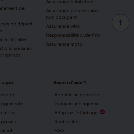
Assurance habitation
onnement de
Assurance propriétaire
non occupant
ches de départ
Haut d
Assurance vélo
e
Responsabilité civile Pro
e la retraite
Assurance moto
ations sociales
ntreprises
groupe
Besoin d'aide ?
groupe
Appeler un conseiller
gagements
Trouver une agence
ualités
Adaptez l'affichage
 presse
Recherchez
ement
FAQ