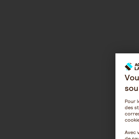
Vou
sou
Pour l
des st
corres
cookie
Avec 
de nav