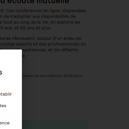
 d’écoute mutuelle
if. Ces conférences en ligne, dispensées
in de s’adapter aux disponibilités de
tout au long de la vie, en explore les
5 ans, et 65 ans et plus.
eures réunissant, autour d’un enjeu de
proches aidants et des professionnels du
e vue et expériences, et de réfléchir,
rencontrées.
s
MONDIALE au travers de son institution AG2R Agirc-
tablir
des
ience