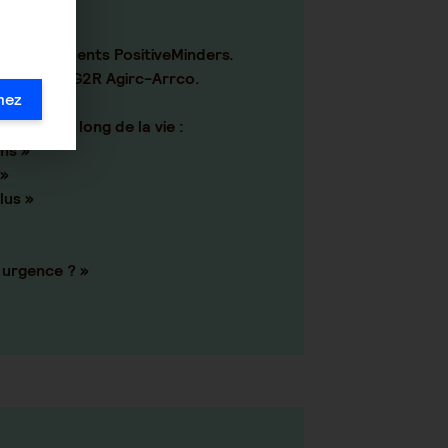
ins évènements PositiveMinders.
stitution AG2R Agirc-Arrco.
mez
 tout au long de la vie :
ans »
 »
lus »
 urgence ? »