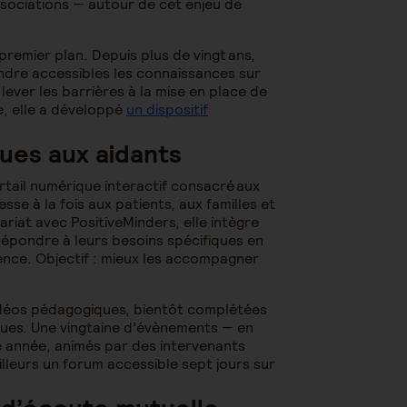
associations — autour de cet enjeu de
premier plan. Depuis plus de vingt ans,
endre accessibles les connaissances sur
lever les barrières à la mise en place de
e, elle a développé
un dispositif
ues aux aidants
rtail numérique interactif consacré aux
sse à la fois aux patients, aux familles et
riat avec PositiveMinders, elle intègre
épondre à leurs besoins spécifiques en
ence. Objectif : mieux les accompagner
vidéos pédagogiques, bientôt complétées
iques. Une vingtaine d’évènements — en
e année, animés par des intervenants
illeurs un forum accessible sept jours sur