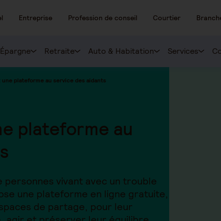
l
Entreprise
Profession de conseil
Courtier
Branch
Épargne
Retraite
Auto & Habitation
Services
Co
 une plateforme au service des aidants
ne plateforme au
ts
 personnes vivant avec un trouble
se une plateforme en ligne gratuite,
espaces de partage, pour leur
agir et préserver leur équilibre.