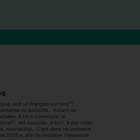
es
(1)
que, soit un Français sur cinq
.
mentaires ou addictifs… Autant de
isées. À titre d’exemple, la
(2)
rance
, est associée, à tort, à des idées
, incurabilité… C’est dans ce contexte
e 2025 », afin de mobiliser l’ensemble