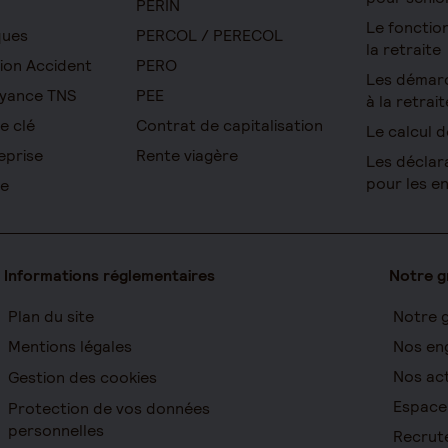
PERIN
Le foncti
ques
PERCOL / PERECOL
la retraite
ion Accident
PERO
Les démar
yance TNS
PEE
à la retrait
e clé
Contrat de capitalisation
Le calcul d
eprise
Rente viagère
Les déclar
pour les e
re
Informations réglementaires
Notre 
Plan du site
Notre 
Mentions légales
Nos en
Nos act
Gestion des cookies
Espace
Protection de vos données
personnelles
Recrut