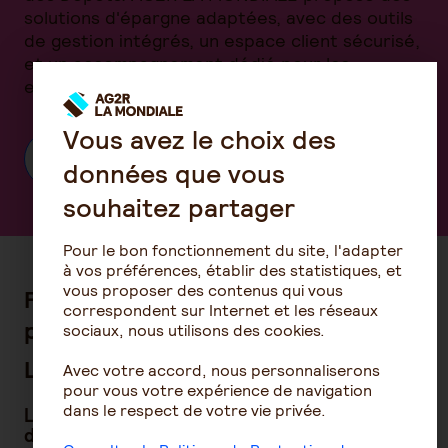
solutions d'épargne adaptées, avec des outils
de gestion intégrés, un espace client sécurisé,
et un accompagnement dédié pour les
entreprises comme pour les particuliers.
Vous avez le choix des
En savoir plus sur nos solutions d'épargne
données que vous
souhaitez partager
Pour le bon fonctionnement du site, l'adapter
à vos préférences, établir des statistiques, et
vous proposer des contenus qui vous
FAQ - Loi Eckert: vos questions les
correspondent sur Internet et les réseaux
plus fréquentes
sociaux, nous utilisons des cookies.
Législation et périmètre
Avec votre accord, nous personnaliserons
pour vous votre expérience de navigation
dans le respect de votre vie privée.
La loi Eckert s’applique-t-elle aux assurances
décès ?