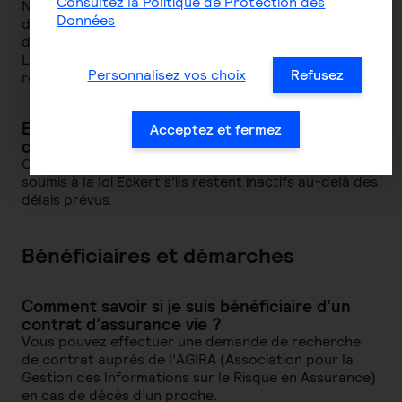
Consultez la Politique de Protection des
Non, la loi Eckert concerne uniquement les contrats
Données
d’assurance vie, comptes bancaires inactifs et
dispositifs d’épargne (comme le PEE ou le PERCOL).
Les assurances décès, quant à elles, obéissent à des
Personnalisez vos choix
Refusez
règles spécifiques.
Est-ce que les contrats de capitalisation sont
Acceptez et fermez
concernés ?
Oui, les contrats de capitalisation peuvent être
soumis à la loi Eckert s’ils restent inactifs au-delà des
délais prévus.
Bénéficiaires et démarches
Comment savoir si je suis bénéficiaire d’un
contrat d’assurance vie ?
Vous pouvez effectuer une demande de recherche
de contrat auprès de l’AGIRA (Association pour la
Gestion des Informations sur le Risque en Assurance)
en cas de décès d’un proche.