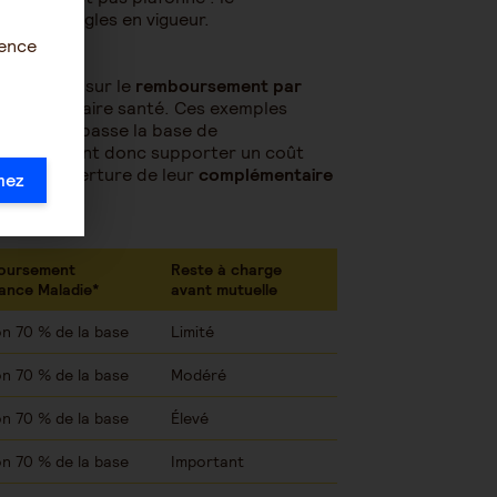
lon les règles en vigueur.
ience
nsultation sur le
remboursement par
 complémentaire santé. Ces exemples
ratiqué dépasse la base de
ients peuvent donc supporter un coût
eau de couverture de leur
complémentaire
mez
oursement
Reste à charge
ance Maladie*
avant mutuelle
on 70 % de la base
Limité
on 70 % de la base
Modéré
on 70 % de la base
Élevé
on 70 % de la base
Important