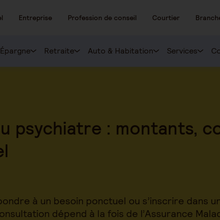
l
Entreprise
Profession de conseil
Courtier
Branch
Épargne
Retraite
Auto & Habitation
Services
Co
psychiatre : montants, co
el
ondre à un besoin ponctuel ou s’inscrire dans un 
sultation dépend à la fois de l’Assurance Malad