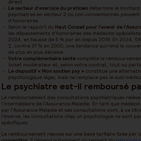
direct.
Le secteur d'exercice du praticien
détermine le montant 
psychiatres en secteur 2 ou non conventionnés peuven
d'honoraires.
Selon le rapport du
Haut Conseil pour l'avenir de l'Ass
les dépassements d'honoraires des médecins spécialistes 
2024, en hausse de 5 % par an depuis 2019. En 2024, 56
2, contre 37 % en 2000, une tendance qui rend la couve
de plus en plus décisive.
Votre complémentaire santé
complète le remboursement 
ticket modérateur et, selon votre contrat, tout ou parti
Le dispositif « Mon soutien psy »
constitue une alternat
psychologique léger, mais ne remplace pas le suivi médica
Le psychiatre est-il remboursé par
Le remboursement des consultations psychiatriques relève 
l’intermédiaire de l’Assurance Maladie. En tant que médecin 
par l’Assurance Maladie et ses consultations sont, à ce titr
l’inverse, les consultations chez un psychologue ne sont p
spécifiques.
Le remboursement repose sur une base tarifaire fixée par 
convention
. Il dépend notamment du respect du
parcours 