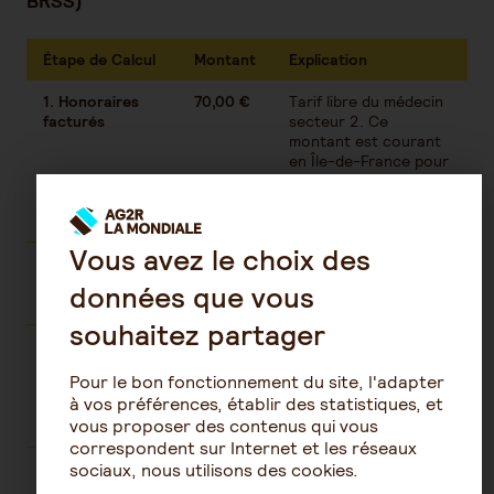
BRSS)
Étape de Calcul
Montant
Explication
1. Honoraires
70,00 €
Tarif libre du médecin
facturés
secteur 2. Ce
montant est courant
en Île-de-France pour
une consultation
cardiologue ou
dermatologue.
Vous avez le choix des
2.
- 20,00
70% × 30€ = 21€,
Remboursement
€
moins 1€ participation
données que vous
Sécurité Sociale
forfaitaire
souhaitez partager
3.
- 49,00
Couverture 200%
Remboursement
€
BRSS : complète 9€
Pour le bon fonctionnement du site, l'adapter
Mutuelle
du ticket modérateur
à vos préférences, établir des statistiques, et
+ 40€ de
vous proposer des contenus qui vous
dépassement
correspondent sur Internet et les réseaux
sociaux, nous utilisons des cookies.
Reste à charge
1,00 €
Participation
forfaitaire