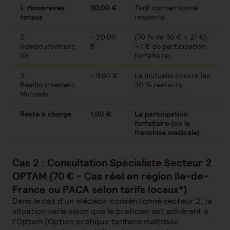
1. Honoraires
30,00 €
Tarif conventionné
totaux
respecté.
2.
- 20,00
(70 % de 30 € = 21 €)
Remboursement
€
- 1 € de participation
SS
forfaitaire.
3.
- 9,00 €
La mutuelle couvre les
Remboursement
30 % restants.
Mutuelle
Reste à charge
1,00 €
La participation
forfaitaire (ou la
franchise médicale).
Cas 2 : Consultation Spécialiste Secteur 2
OPTAM (70 € - Cas réel en région Ile-de-
France ou PACA selon tarifs locaux*)
Dans le cas d’un médecin conventionné secteur 2, la
situation varie selon que le praticien est adhérent à
l'Optam (Option pratique tarifaire maîtrisée,