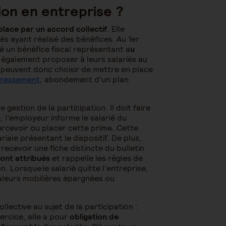
ion en entreprise ?
 place par un accord collectif
. Elle
és ayant réalisé des bénéfices. Au 1er
sé un bénéfice fiscal représentant a
u
t également proposer à leurs salariés au
 peuvent donc choisir de mettre en place
éressement
, abondement d’un plan
 gestion de la participation. Il doit faire
 l’employeur informe le salarié du
percevoir ou placer cette prime. Cette
iale présentant le dispositif. De plus,
recevoir une fiche distincte du bulletin
sont attribués
et rappelle les règles de
n. Lorsque le salarié quitte l’entreprise,
aleurs mobilières épargnées ou
llective au sujet de la participation :
xercice, elle a pour
obligation de