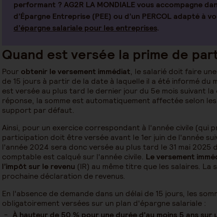
performant ? AG2R LA MONDIALE vous accompagne dans 
d’Épargne Entreprise (PEE) ou d’un PERCOL adapté à vos
d’épargne salariale pour les entreprises
.
Quand est versée la prime de part
Pour
obtenir le versement immédiat
, le salarié doit faire 
de 15 jours à partir de la date à laquelle il a été informé du
est versée au plus tard le dernier jour du 5e mois suivant la
réponse, la somme est automatiquement affectée selon les 
support par défaut.
Ainsi, pour un exercice correspondant à l'année civile (qui p
participation doit être versée avant le 1er juin de l'année su
l'année 2024 sera donc versée au plus tard le 31 mai 2025 d
comptable est calqué sur l'année civile.
Le versement immédi
l’impôt sur le revenu
(IR) au même titre que les salaires. La
prochaine déclaration de revenus.
En l'absence de demande dans un délai de 15 jours, les somm
obligatoirement versées sur un plan d'épargne salariale :
À hauteur de 50 % pour une durée d'au moins 5 ans sur 