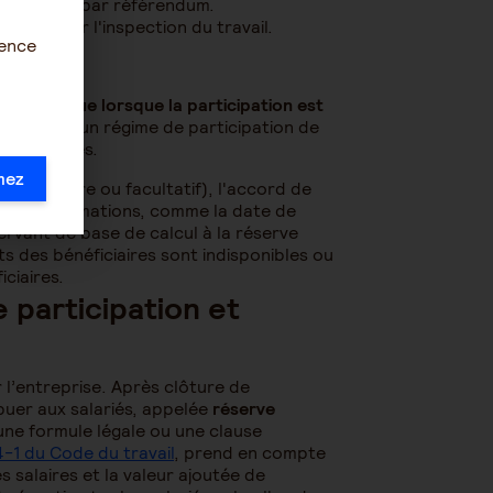
 et validé par référendum.
stauré par l'inspection du travail.
ience
itions que lorsque la participation est
 instaurer un régime de participation de
tions légales.
mez
obligatoire ou facultatif), l'accord de
bre d’informations, comme la date de
servant de base de calcul à la réserve
ts des bénéficiaires sont indisponibles ou
iciaires.
 participation et
 l’entreprise. Après clôture de
ibuer aux salariés, appelée
réserve
 une formule légale ou une clause
24-1 du Code du travail
, prend en compte
s salaires et la valeur ajoutée de