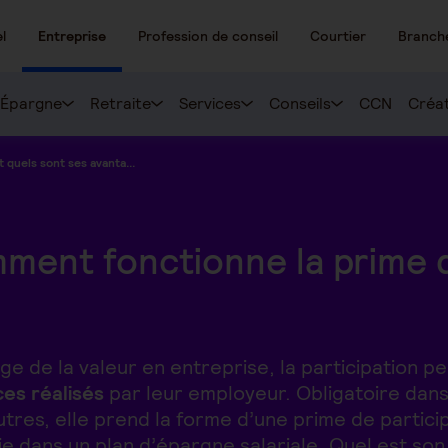
l
Entreprise
Profession de conseil
Courtier
Branch
Épargne
Retraite
Services
Conseils
CCN
Créat
 quels sont ses avanta...
omment fonctionne la prime 
e de la valeur en entreprise, la participation p
ces réalisés
par leur employeur. Obligatoire dans
utres, elle prend la forme d’une prime de partic
e dans un plan d’épargne salariale. Quel est so