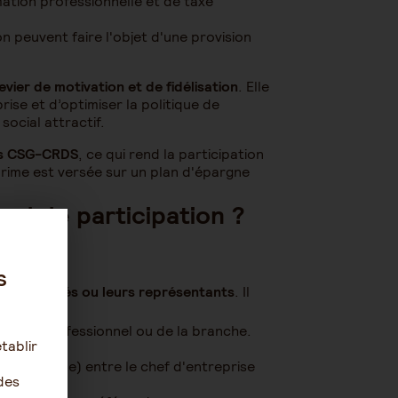
ation professionnelle et de taxe
n peuvent faire l'objet d'une provision
levier de motivation et de fidélisation
. Elle
ise et d’optimiser la politique de
social attractif.
rs CSG-CRDS
, ce qui rend la participation
prime est versée sur un plan d'épargne
d de participation ?
s
 ses salariés ou leurs représentants
. Il
niveau professionnel ou de la branche.
tablir
syndicats.
 économique) entre le chef d'entreprise
des