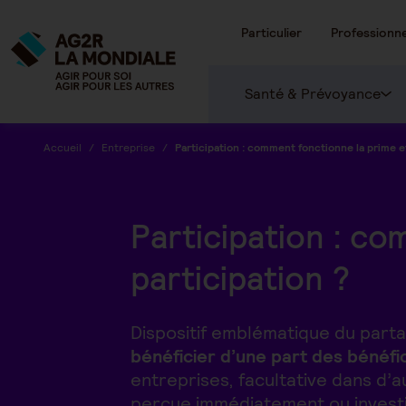
Particulier
Professionne
Santé & Prévoyance
Accueil
Entreprise
Participation : comment fonctionne la prime et
Participation : c
participation ?
Dispositif emblématique du partag
bénéficier d’une part des bénéfi
entreprises, facultative dans d’a
perçue immédiatement ou investi