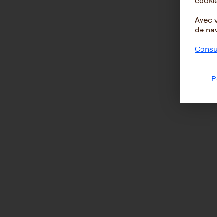
cookie
Avec 
de nav
Consul
P