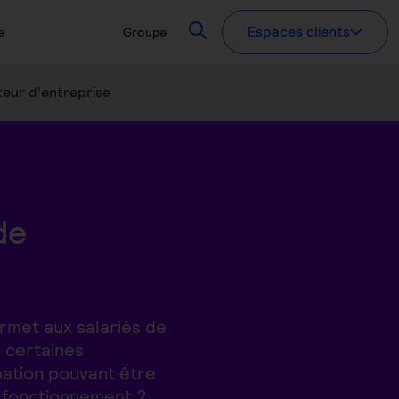
Recherchez
Espaces clients
e
Groupe
eur d'entreprise
de
ermet aux salariés de
 certaines
ipation pouvant être
n fonctionnement ?