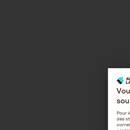
Vou
sou
Pour l
des st
corres