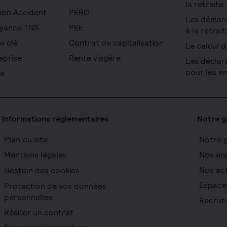
la retraite
ion Accident
PERO
Les démar
yance TNS
PEE
à la retrait
e clé
Contrat de capitalisation
Le calcul d
eprise
Rente viagère
Les déclar
pour les e
re
Informations réglementaires
Notre 
Plan du site
Notre 
Mentions légales
Nos en
Nos act
Gestion des cookies
Espace
Protection de vos données
personnelles
Recrut
Résilier un contrat