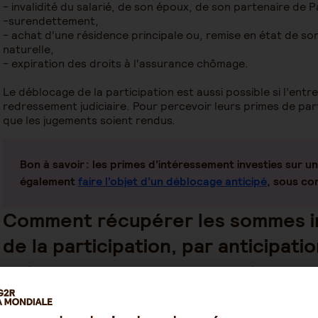
- invalidité du salarié, de son époux, de son partenaire de 
-surendettement,
- achat d'une résidence principale ou, remise en état de 
naturelle,
- expiration des droits à l'assurance chômage.​
Le déblocage de la participation est aussi possible si l’entre
redressement judiciaire. Pour percevoir leurs primes de part
que les jugements soient rendus.
Bon à savoir :
les primes d’intéressement investies sur un
également
faire l’objet d’un déblocage anticipé
, sous co
Comment récupérer les sommes in
de la participation, par anticipatio
Le déblocage de la prime de participation placée sur un disp
ou partiel.
Pour percevoir les sommes placées sur un PEE/I par anticipa