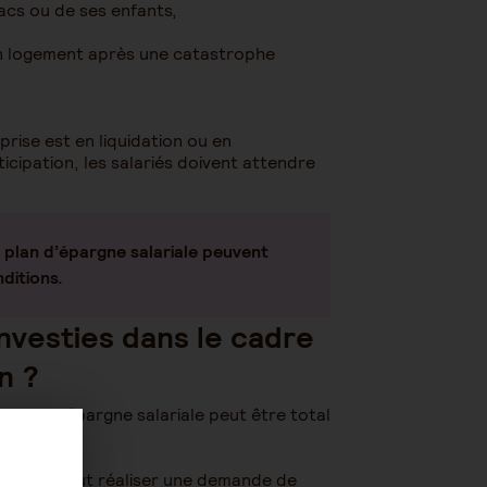
Pacs ou de ses enfants,
son logement après une catastrophe
prise est en liquidation ou en
icipation, les salariés doivent attendre
 plan d’épargne salariale peuvent
nditions.
vesties dans le cadre
n ?
ositif d’épargne salariale peut être total
tion, il faut réaliser une demande de