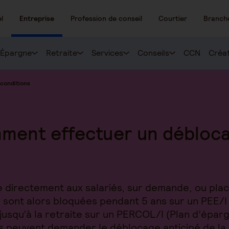
l
Entreprise
Profession de conseil
Courtier
Branch
Épargne
Retraite
Services
Conseils
CCN
Créat
 conditions
omment effectuer un débloc
e directement aux salariés, sur demande, ou placé
 sont alors bloquées pendant 5 ans sur un PEE/I
jusqu’à la retraite sur un PERCOL/I (Plan d’éparg
iés peuvent demander le déblocage anticipé de la 