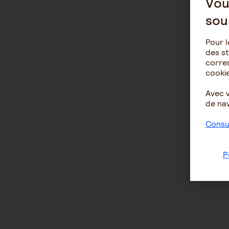
Vou
sou
Pour l
des st
corres
cookie
Avec 
de nav
Consul
P