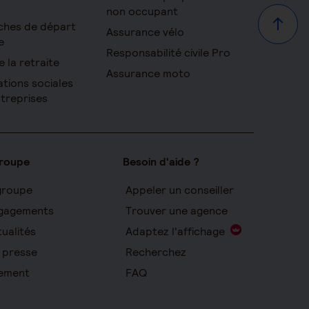
non occupant
ches de départ
Haut d
Assurance vélo
e
Responsabilité civile Pro
e la retraite
Assurance moto
ations sociales
ntreprises
groupe
Besoin d'aide ?
groupe
Appeler un conseiller
gagements
Trouver une agence
ualités
Adaptez l'affichage
 presse
Recherchez
ement
FAQ