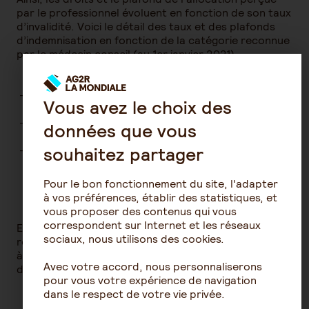
par le professionnel évoluent en fonction de son taux
d’invalidité. Voici le détail des taux et des plafonds
d’indemnisation en fonction de la catégorie reconnue
par le médecin conseil (au 1er janvier 2021).
Catégorie 1 : 30% du revenu annuel moyen,
Vous avez le choix des
plafonné à 1 029,43€ par mois.
Catégorie 2 : 50% du revenu annuel moyen,
données que vous
plafonné à 1 714€ par mois.
souhaitez partager
Catégorie 3 : 50% du revenu annuel moyen, plus
une majoration pour tierce personne. Le montant
d’indemnisation est plafonné à 2 840,41€ par mois.
Pour le bon fonctionnement du site, l'adapter
à vos préférences, établir des statistiques, et
vous proposer des contenus qui vous
correspondent sur Internet et les réseaux
En plus d’être temporaire, la pension d’invalidité est
sociaux, nous utilisons des cookies.
révisable. Cela signifie que son montant peut évoluer
à la hausse ou à la baisse pendant votre période
Avec votre accord, nous personnaliserons
d’indemnisation.
pour vous votre expérience de navigation
dans le respect de votre vie privée.