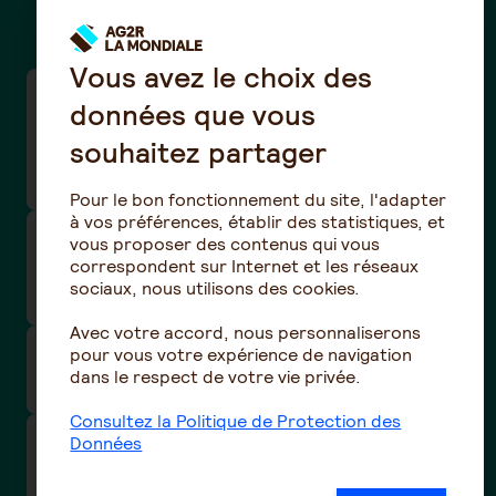
Des questions ?
Vous avez le choix des
Taux de cotisations frais de santé de la
données que vous
convention collective de la Boucherie-
souhaitez partager
charcuterie / Boucherie hippophagique (n°3101
- IDCC 992)
Pour le bon fonctionnement du site, l'adapter
à vos préférences, établir des statistiques, et
Taux de cotisations prévoyance et santé de la
vous proposer des contenus qui vous
correspondent sur Internet et les réseaux
convention collective nationale Eclat
sociaux, nous utilisons des cookies.
(Animation) -(N°3246 - IDCC 1518)
Avec votre accord, nous personnaliserons
pour vous votre expérience de navigation
Comment être remboursé de mes frais de
dans le respect de votre vie privée.
santé ?
Consultez la Politique de Protection des
Données
Relance/Mise en demeure des cotisations
prévoyance/santé de votre entreprise