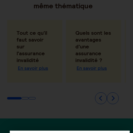
même thématique
Tout ce qu'il
Quels sont les
faut savoir
avantages
sur
d'une
l'assurance
assurance
invalidité
invalidité ?
En savoir plus
En savoir plus