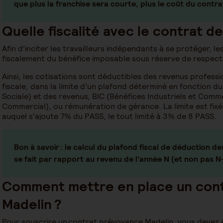
que plus la franchise sera courte, plus le coût du contra
Quelle fiscalité avec le contrat d
Afin d'inciter les travailleurs indépendants à se protéger, 
fiscalement du bénéfice imposable sous réserve de respecte
Ainsi, les cotisations sont déductibles des revenus professi
fiscale, dans la limite d’un plafond déterminé en fonction d
Sociale) et des revenus, BIC (Bénéfices Industriels et Com
Commercial), ou rémunération de gérance. La limite est fix
auquel s'ajoute 7% du PASS, le tout limité à 3% de 8 PASS.
Bon à savoir :
le calcul du plafond fiscal de déduction de
se fait par rapport au revenu de l'année N (et non pas N-
Comment mettre en place un con
Madelin ?
Pour souscrire un contrat prévoyance Madelin, vous devez êt