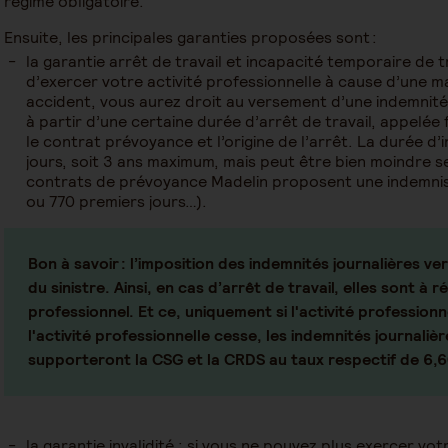
régime obligatoire.
Ensuite, les principales garanties proposées sont :
la garantie arrêt de travail et incapacité temporaire de t
d’exercer votre activité professionnelle à cause d’une ma
accident, vous aurez droit au versement d’une indemnité 
à partir d’une certaine durée d’arrêt de travail, appelée 
le contrat prévoyance et l’origine de l’arrêt. La durée 
jours, soit 3 ans maximum, mais peut être bien moindre se
contrats de prévoyance Madelin proposent une indemnisa
ou 770 premiers jours…).
Bon à savoir :
l’imposition des indemnités journalières ver
du sinistre. Ainsi, en cas d’arrêt de travail, elles sont à 
professionnel. Et ce, uniquement si l'activité professionn
l'activité professionnelle cesse, les indemnités journaliè
supporteront la CSG et la CRDS au taux respectif de 6
la garantie invalidité : si vous ne pouvez plus exercer vo