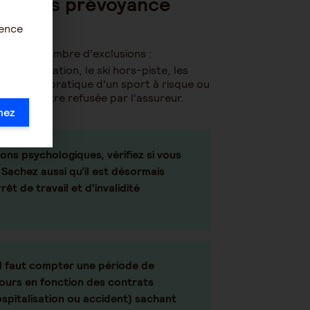
contrats prévoyance
ience
 certain nombre d’exclusions :
, l’équitation, le ski hors-piste, les
suite à la pratique d'un sport à risque ou
ins cas, être refusée par l'assureur.
mez
ons psychologiques, vérifiez si vous
 Sachez aussi qu’il est désormais
êt de travail et d'invalidité
il faut compter une période de
 jours en fonction des contrats
ospitalisation ou accident) sachant