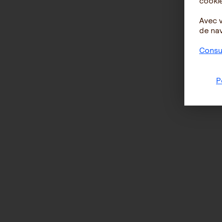
cookie
Avec 
de nav
Consul
P