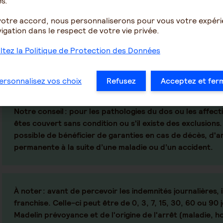
Y-a-t-il des exclusions dans les 
s.
Madelin ?
votre accord, nous personnaliserons pour vous votre expér
igation dans le respect de votre vie privée.
Les garanties incapacité, invalidité et décès comportent un
la pratique d’un sport considéré à risque comme la plongée
tez la Politique de Protection des Données
sports de combat… Par exemple, si l'arrêt de travail fait 
à un problème de dos, l'indemnisation pourra, dans certa
les affections psychiques, psychiatriques, le suicide…
ersonnalisez vos choix
Refusez
Acceptez et fer
Notre conseil :
pour les pathologies du dos ou les affecti
êtes couvert sans condition ou s'il existe des exclusions.
possible de bénéficier de garanties en cas de décès, d'arr
permanente à la suite d’une maladie ou d’un accident.
À noter :
avant de percevoir les indemnités journalières, 
franchise. Celle-ci peut être de 0, 3, 7, 15, 30, 60 ou 90
Madelin prévoyance et de l'origine de l'arrêt (maladie, h