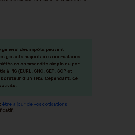
de général des impôts peuvent
es gérants majoritaires non-salariés
ociétés en commandite simple ou par
ie à l'IS (EURL, SNC, SEP, SCP et
ollaborateur d'un TNS. Cependant, ce
activité.
t
être à jour de vos cotisations
icatif.