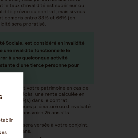
votre taux d’invalidité est supérieur ou
alidité prévue au contrat, mais si vous
ment compris entre 33% et 66% (en
lidité sera proratisé.
té Sociale, est considéré en invalidité
e une invalidité fonctionnelle le
ivrer à une quelconque activité
onstante d'une tierce personne pour
e famille et votre patrimoine en cas de
 Après le décès, une rente calculée en
s
e(s) désigné(s) dans le contrat.
n cas de décès prématuré ou d’invalidité
usqu’à 18 ans voire 25 ans s’ils
tablir
, une rente sera versée à votre conjoint,
’à ses 65 ans.
des