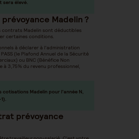
t sera élevé.
e prévoyance Madelin ?
les contrats Madelin sont déductibles
r certaines conditions.
onnels à déclarer à l'administration
u PASS (le Plafond Annuel de la Sécurité
merciaux) ou BNC (Bénéfice Non
ée à 3,75% du revenu professionnel,
s cotisations Madelin pour l'année N,
1).
trat prévoyance
re travailleur non-salarié. C’est votre