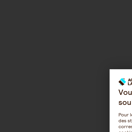
Vou
sou
Pour l
des st
corres